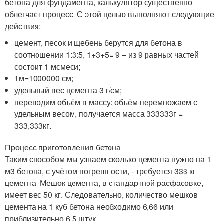
бетона для фундамента, калькулятор существенно
облегчает процесс. С этой целью выполняют следующие
действия:
цемент, песок и щебень берутся для бетона в
соотношении 1:3:5, 1+3+5= 9 – из 9 равных частей
состоит 1 м
смеси;
1м
=1000000 см
;
удельный вес цемента 3 г/см
;
переводим объём в массу: объём перемножаем с
удельным весом, получается масса 333333г =
333,333кг.
Процесс приготовления бетона
Таким способом мы узнаем сколько цемента нужно на 1
м3 бетона, с учётом погрешности, - требуется 333 кг
цемента. Мешок цемента, в стандартной расфасовке,
имеет вес 50 кг. Следовательно, количество мешков
цемента на 1 куб бетона необходимо 6,66 или
приблизительно 6,5 штук.