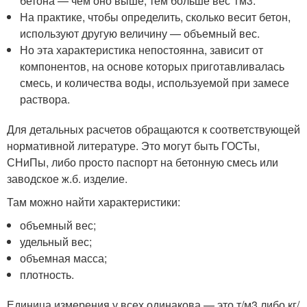
бетона — чем оно выше, тем больше вес 1м3.
На практике, чтобы определить, сколько весит бетон,
используют другую величину — объемный вес.
Но эта характеристика непостоянна, зависит от
компонентов, на основе которых приготавливалась
смесь, и количества воды, используемой при замесе
раствора.
Для детальных расчетов обращаются к соответствующей
нормативной литературе. Это могут быть ГОСТы,
СНиПы, либо просто паспорт на бетонную смесь или
заводское ж.б. изделие.
Там можно найти характеристики:
объемный вес;
удельный вес;
объемная масса;
плотность.
Единица измерения у всех одинакова — это т/м3 либо кг/