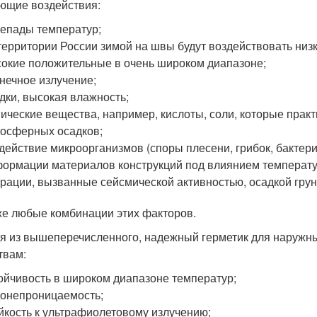
ющие воздействия:
епады температур;
территории России зимой на швы будут воздействовать низ
окие положительные в очень широком диапазоне;
нечное излучение;
дки, высокая влажность;
ические вещества, например, кислоты, соли, которые практ
осферных осадков;
действие микроорганизмов (споры плесени, грибок, бактери
ормации материалов конструкций под влиянием температу
рации, вызванные сейсмической активностью, осадкой грун
же любые комбинации этих факторов.
я из вышеперечисленного, надежный герметик для наружн
твам:
ойчивость в широком диапазоне температур;
онепроницаемость;
йкость к ультрафиолетовому излучению;