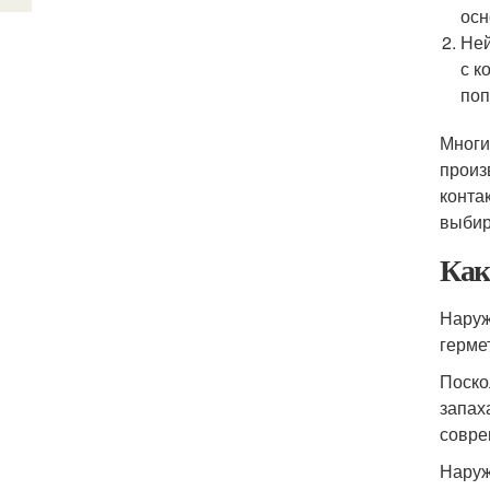
осн
Ней
с к
поп
Многи
произ
конта
выбир
Как
Наруж
герме
Поско
запах
совре
Наруж