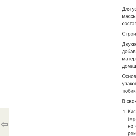
Для у
массы
соста
Строи
Двухк
добав
матер
домаш
Основ
упако
тюбик
В сво
Кис
(мр
⇦
но 
рек