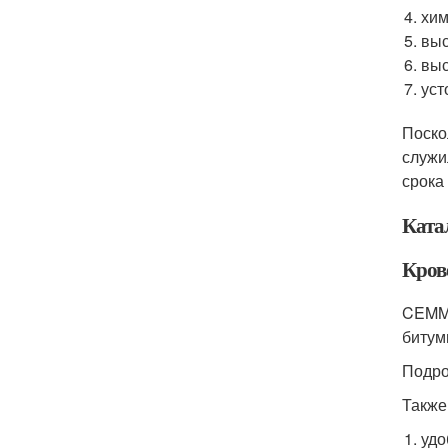
хим
выс
выс
уст
Поско
служи
срока
Ката
Кров
CEMMI
битум
Подр
Также
удо