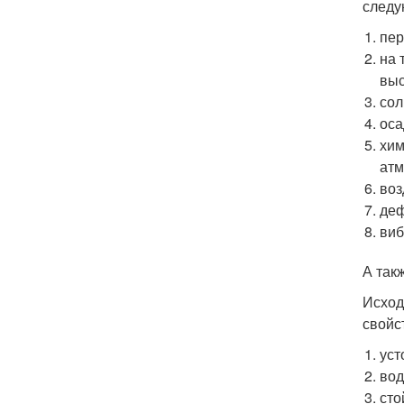
следу
пер
на 
выс
сол
оса
хим
атм
воз
деф
виб
А так
Исход
свойс
уст
вод
сто