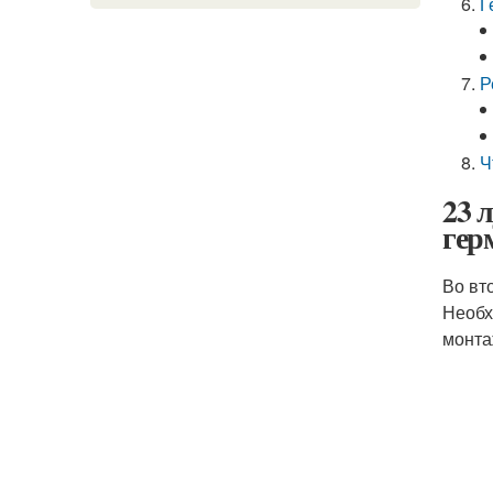
Г
Р
Ч
23 
гер
Во вт
Необх
монта