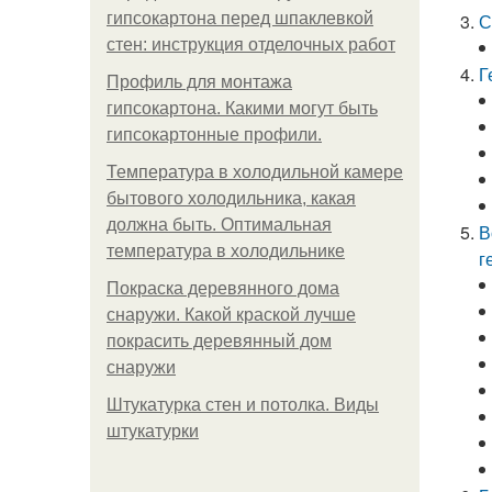
гипсокартона перед шпаклевкой
С
стен: инструкция отделочных работ
Г
Профиль для монтажа
гипсокартона. Какими могут быть
гипсокартонные профили.
Температура в холодильной камере
бытового холодильника, какая
должна быть. Оптимальная
В
температура в холодильнике
г
Покраска деревянного дома
снаружи. Какой краской лучше
покрасить деревянный дом
снаружи
Штукатурка стен и потолка. Виды
штукатурки