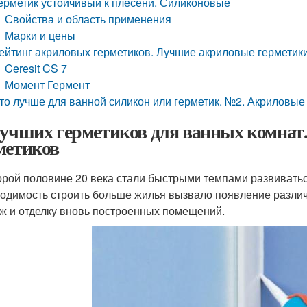
ерметик устойчивый к плесени. Силиконовые
Свойства и область применения
Марки и цены
ейтинг акриловых герметиков. Лучшие акриловые герметик
Ceresit CS 7
Момент Гермент
то лучше для ванной силикон или герметик. №2. Акриловые
лучших герметиков для ванных комнат
метиков
орой половине 20 века стали быстрыми темпами развивать
одимость строить больше жилья вызвало появление разли
ж и отделку вновь построенных помещений.