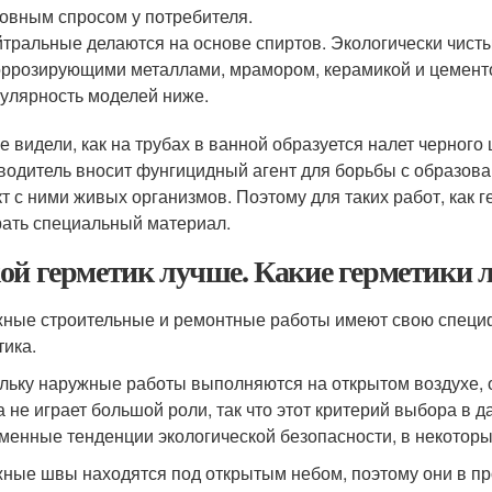
овным спросом у потребителя.
тральные делаются на основе спиртов. Экологически чистые
оррозирующими металлами, мрамором, керамикой и цементо
улярность моделей ниже.
е видели, как на трубах в ванной образуется налет черного 
водитель вносит фунгицидный агент для борьбы с образова
кт с ними живых организмов. Поэтому для таких работ, как
ать специальный материал.
ой герметик лучше. Какие герметики 
ные строительные и ремонтные работы имеют свою специф
тика.
льку наружные работы выполняются на открытом воздухе, о
а не играет большой роли, так что этот критерий выбора в 
менные тенденции экологической безопасности, в некоторых
ные швы находятся под открытым небом, поэтому они в пр