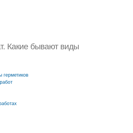
т. Какие бывают виды
ы герметиков
 работ
работах