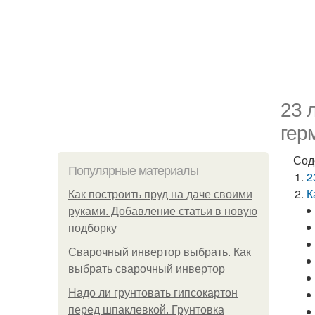
23 
гер
Сод
Популярные материалы
2
К
Как построить пруд на даче своими
руками. Добавление статьи в новую
подборку
Сварочный инвертор выбрать. Как
выбрать сварочный инвертор
Надо ли грунтовать гипсокартон
перед шпаклевкой. Грунтовка