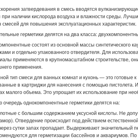
скорения затвердевания в смесь вводятся вулканизирующи
 при наличии кислорода воздуха и влажности среды. Луч
в смесей для повышения эксплуатационных характеристик.
тельные герметики делятся на два класса: двухкомпонентн
омпонентные состоят из основной массы синтетического к
ками и отдельно упакованного отвердителя. Для использо
иалы применяются в крупномасштабном строительстве, они
него применения.
ной тип смеси для ванных комнат и кухонь — это готовые 
ванные в картриджи для нанесения с помощью пистолета. 
ах малого объема. Это упрощает их использование при нео
ю очередь однокомпонентные герметики делятся на:
лотные с большим содержанием уксусной кислоты. Не допу
амор). Отвердение происходит под действием естественной
через сутки запах пропадает. Выдерживают значительный пе
омендуются для герметизации бассейнов и аквариумов. По