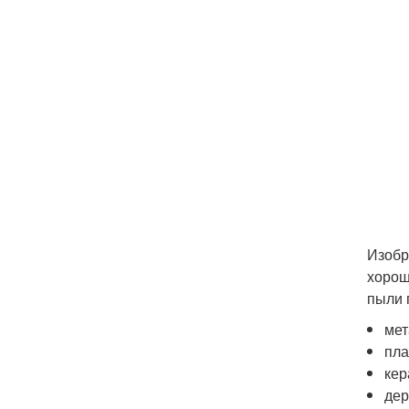
Изобр
хорош
пыли 
мет
пла
кер
дер