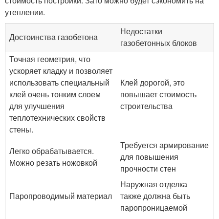
стоимость постройки. Зато можно будет сэкономить на
утеплении.
Недостатки
Достоинства газобетона
газобетонных блоков
Точная геометрия, что
ускоряет кладку и позволяет
использовать специальный
Клей дорогой, это
клей очень тонким слоем
повышает стоимость
для улучшения
строительства
теплотехнических свойств
стены.
Требуется армирование
Легко обрабатывается.
для повышения
Можно резать ножовкой
прочности стен
Наружная отделка
Паропроводимый материал
также должна быть
паропроницаемой