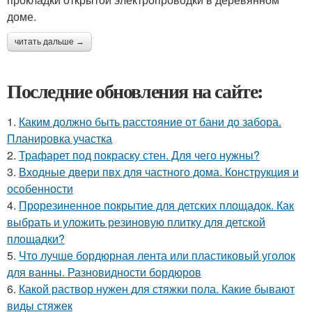
доме.
читать дальше →
Последние обновления на сайте:
1.
Каким должно быть расстояние от бани до забора.
Планировка участка
2.
Трафарет под покраску стен. Для чего нужны?
3.
Входные двери пвх для частного дома. Конструкция и
особенности
4.
Прорезиненное покрытие для детских площадок. Как
выбрать и уложить резиновую плитку для детской
площадки?
5.
Что лучше бордюрная лента или пластиковый уголок
для ванны. Разновидности бордюров
6.
Какой раствор нужен для стяжки пола. Какие бывают
виды стяжек