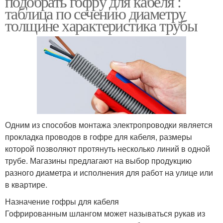
подобрать гофру для кабеля :
таблица по сечению диаметру
толщине характеристика трубы
Кабель в бетоне
Гофр при прокладке
Гофр для проводки
Гофры для проводов
Одним из способов монтажа электропроводки является
прокладка проводов в гофре для кабеля, размеры
Гофр для кабельных
которой позволяют протянуть несколько линий в одной
Гофр для проводов
проводов
трубе. Магазины предлагают на выбор продукцию
разного диаметра и исполнения для работ на улице или
в квартире.
Назначение гофры для кабеля
Подземный кабель
Гофрированным шлангом может называться рукав из