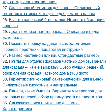
круглогодичного проживания
27.
Силиконовый герметик для ванны. Силиконовый
герметик и затирка: что лучше для ремонта ванны
28.
Высота панельной 9 ти этажки. Немного об истории
вопроса
29.
Доска композитная террасная. Описание и виды
материала
30.
Поменять обивку на диване самостоятельно.
Процесс перетяжки: пошаговая инструкция
31.
Размер настенной плитки. Стандартные размеры
32.
Плиты для отделки фасадов частных домов. Панели
для фасада –, какие выбрать? Обзор лучших решений,
оформления фасада частного дома (100 фото)
33.
Герметик силиконовый сантехнический для ванной.
Силиконовые кислотные и нейтральные
34.
Панели, какие бывают. Варианты материалов для
стеновых панелей: обзор преимуществ и недостатков
35.
Самоклеющаяся плитка пвх для пола.
Характеристики