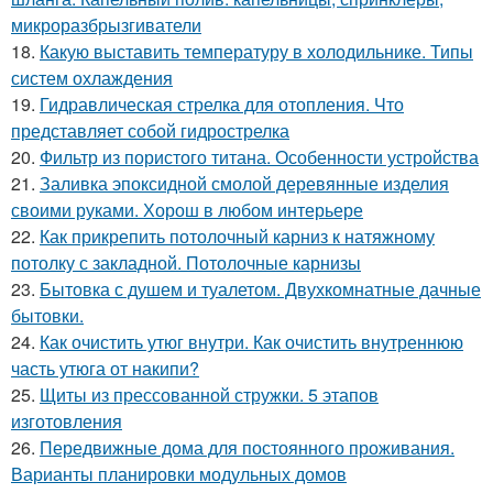
микроразбрызгиватели
18.
Какую выставить температуру в холодильнике. Типы
систем охлаждения
19.
Гидравлическая стрелка для отопления. Что
представляет собой гидрострелка
20.
Фильтр из пористого титана. Особенности устройства
21.
Заливка эпоксидной смолой деревянные изделия
своими руками. Хорош в любом интерьере
22.
Как прикрепить потолочный карниз к натяжному
потолку с закладной. Потолочные карнизы
23.
Бытовка с душем и туалетом. Двухкомнатные дачные
бытовки.
24.
Как очистить утюг внутри. Как очистить внутреннюю
часть утюга от накипи?
25.
Щиты из прессованной стружки. 5 этапов
изготовления
26.
Передвижные дома для постоянного проживания.
Варианты планировки модульных домов