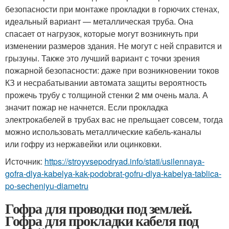
безопасности при монтаже прокладки в горючих стенах,
идеальный вариант — металлическая труба. Она
спасает от нагрузок, которые могут возникнуть при
изменении размеров здания. Не могут с ней справится и
грызуны. Также это лучший вариант с точки зрения
пожарной безопасности: даже при возникновении токов
КЗ и несрабатывании автомата защиты вероятность
прожечь трубу с толщиной стенки 2 мм очень мала. А
значит пожар не начнется. Если прокладка
электрокабелей в трубах вас не прельщает совсем, тогда
можно использовать металлические кабель-каналы
или гофру из нержавейки или оцинковки.
Источник:
https://stroyvsepodryad.info/stati/usilennaya-
gofra-dlya-kabelya-kak-podobrat-gofru-dlya-kabelya-tablica-
po-secheniyu-diametru
Гофра для проводки под землей.
Гофра для прокладки кабеля под