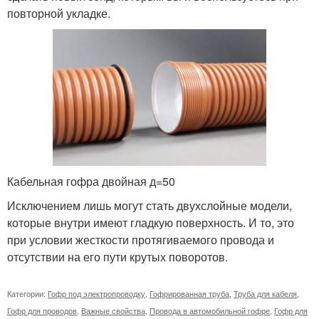
повторной укладке.
Кабельная гофра двойная д=50
Исключением лишь могут стать двухслойные модели,
которые внутри имеют гладкую поверхность. И то, это
при условии жесткости протягиваемого провода и
отсутствии на его пути крутых поворотов.
Категории:
Гофр под электропроводку
,
Гофрированная труба
,
Труба для кабеля
,
Гофр для проводов
,
Важные свойства
,
Провода в автомобильной гофре
,
Гофр для