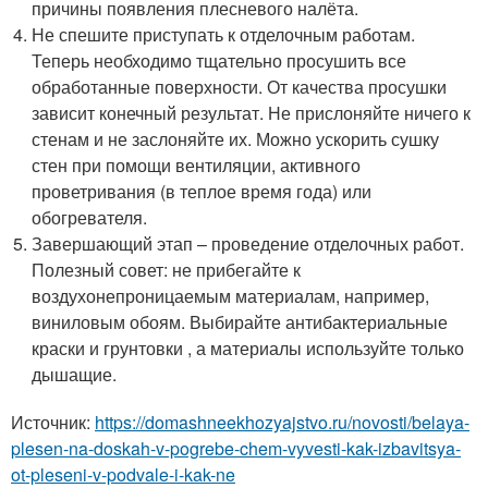
причины появления плесневого налёта.
Не спешите приступать к отделочным работам.
Теперь необходимо тщательно просушить все
обработанные поверхности. От качества просушки
зависит конечный результат. Не прислоняйте ничего к
стенам и не заслоняйте их. Можно ускорить сушку
стен при помощи вентиляции, активного
проветривания (в теплое время года) или
обогревателя.
Завершающий этап – проведение отделочных работ.
Полезный совет: не прибегайте к
воздухонепроницаемым материалам, например,
виниловым обоям. Выбирайте антибактериальные
краски и грунтовки , а материалы используйте только
дышащие.
Источник:
https://domashneekhozyajstvo.ru/novosti/belaya-
plesen-na-doskah-v-pogrebe-chem-vyvesti-kak-izbavitsya-
ot-pleseni-v-podvale-i-kak-ne