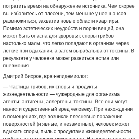
потратить время на обнаружение источника. Чем скорее
вы избавитесь от плесени, тем меньше у нее шансов
размножиться, захватив новые области квартиры.
Помимо эстетических неудобств и порчи вещей, она
может быть опасна для здоровья: споры грибов
настолько малы, что легко попадают в организм через
легкие при вдыхании, а затем вырабатывают токсины. В
результате у человека может развиться астма или
пневмония.
Дмитрий Вихров, врач-эпидемиолог:
— Частицы грибов, их споры и продукты
жизнедеятельности — чужеродные для организма
агенты: антигены, аллергены, токсины. Все они могут
нанести существенный вред человеку. При нахождении
в помещениях, где возникли плесневые поражения
поверхностей (и явные, и незаметные), человек может
вдыхать споры, пыль с продуктами жизнедеятельности
грибков, их отмерших микрочастиц. На первых порах это