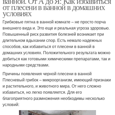
ванной. От А до Я: Как избавиться
от плесени в ванной в домашних
условиях
Грибковые пятна в ванной комнате – не просто порча
Белая плесень
Синяя плесень
внешнего вида и. Это еще и реальная угроза здоровью.
Повышенный риск развития болезней возникает при
длительном вдыхании спор. Есть немало надежных
способов, как избавиться от плесени в ванной в
Плесени в ванной
Средства от плесени
домашних условиях. Положительного результата можно
комнате
добиться как готовыми химическими препаратами, так и
народными средствами.
Причины появления черной плесени в ванной
Эффективные средства
Эффективное средство
Плесневый грибок – микроорганизм, имеющий признаки
и растительного, и животного мира. От него сложно
избавиться, но легко появляется. Для его
благоприятного размножения необходимы несколько
условий:
Средство от плесени
Борьба с плесенью