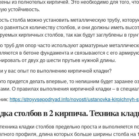
ены из полнотелых кирпичей. Это необходимо для того, чт
ую устойчивость.
ость столба можно установить металлическую трубу, котор
о равняться количеству столбов, и они должны иметь высот
руемых кирпичных столбов, так как будут заглублены в грун
о труб для опор часто используют арматурные металлически
пляются в бетоне фундамента и связываются с его армирую
нировать от двух до шести прутьев нужной длины.
ли у вас опыт по выполнению кирпичной кладки?
это придется делать впервые, то нелишним будет заранее 
ами. О правилах выполнения кирпичной кладки – в специал
ник:
https://stroyvsepodryad.info/novosti/ustanovka-kirpichnyh-
дка столбов в 2 кирпича. Техника клад
техника кладки столбов предельно проста и выполняется 
атного профиля, длина которых больше ширины столба на 1