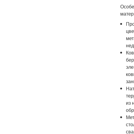
Особе
матер
Про
цве
мет
нед
Ков
бер
эле
ков
зан
Нат
тер
из 
обр
Мет
сто
сва