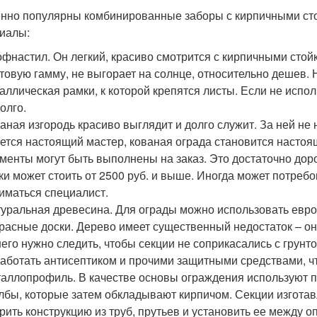
нно популярны комбинированные заборы с кирпичными сто
иалы:
фнастил. Он легкий, красиво смотрится с кирпичными стой
товую гамму, не выгорает на солнце, относительно дешев.
аллическая рамки, к которой крепятся листы. Если не испол
олго.
аная изгородь красиво выглядит и долго служит. За ней не 
ется настоящий мастер, кованая ограда становится насто
менты могут быть выполнены на заказ. Это достаточно доро
ки может стоить от 2500 руб. и выше. Иногда может потре
иматься специалист.
уральная древесина. Для ограды можно использовать еврош
расные доски. Дерево имеет существенный недостаток – он
него нужно следить, чтобы секции не соприкасались с грунт
аботать антисептиком и прочими защитными средствами, что
аллопрофиль. В качестве основы ограждения используют п
лбы, которые затем обкладывают кирпичом. Секции изгота
рить конструкцию из труб, прутьев и установить ее между о