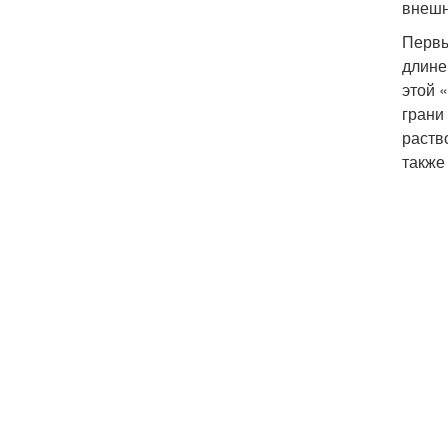
внешн
Первы
длине
этой 
грани
раств
также