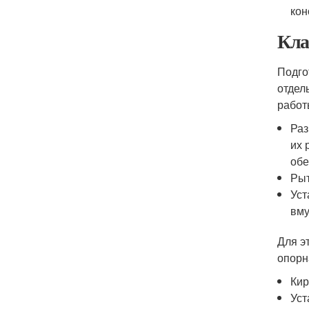
кон
Кла
Подго
отдел
работ
Раз
их 
обе
Рыт
Уст
вму
Для э
опорн
Кир
Уст