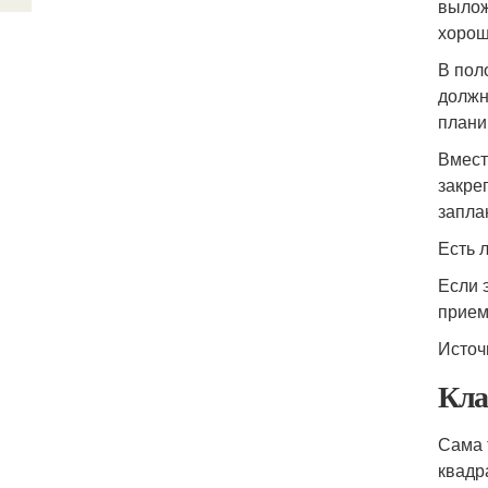
вылож
хорош
В пол
должн
плани
Вмест
закре
запла
Есть 
Если 
прием
Источ
Кла
Сама 
квадр