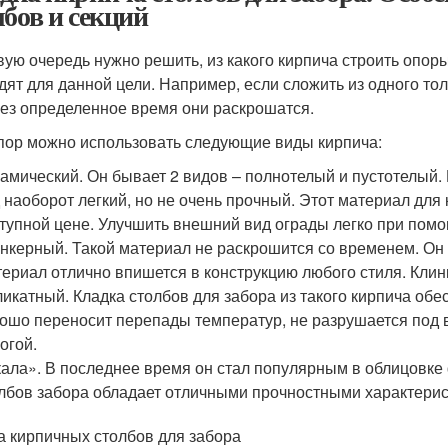
лбов и секций
вую очередь нужно решить, из какого кирпича строить опоры
дят для данной цели. Например, если сложить из одного то
рез определенное время они раскрошатся.
пор можно использовать следующие виды кирпича:
амический. Он бывает 2 видов – полнотелый и пустотелый.
 наоборот легкий, но не очень прочный. Этот материал для
тупной цене. Улучшить внешний вид ограды легко при помо
нкерный. Такой материал не раскрошится со временем. Он
ериал отлично впишется в конструкцию любого стиля. Кли
икатный. Кладка столбов для забора из такого кирпича о
ошо переносит перепады температур, не разрушается под 
огой.
ала». В последнее время он стал популярным в облицовке
лбов забора обладает отличными прочностными характерис
а кирпичных столбов для забора