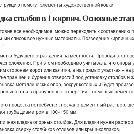
струкцию помогут элементы художественной ковки.
дка столбов в 1 кирпич. Основные эта
товив все необходимое, можно переходить к составлению п
ьный список все нужные материалы. Возведение кирпичны
ы:
метка будущего ограждения на местности. Проводя этот пр
расположения. При этом необходимо учитывать, что опоры 
им сторонам ворот или калитки, а на прямых участках – на 
ье траншеи и бурение отверстий под установку столбов и 
ановка металлических опор, вокруг которых и будет произв
ровываются в пробуренные отверстия с помощью цементно
того процесса потребуется: песчано-цементный раствор, щ
ая труба диаметром в 100÷150 мм.
пичная кладка опорных столбов. Для кладки нужен раствор 
ановка сверху столбиков отливов или крыш-колпаков.