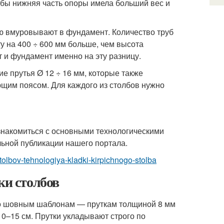
обы нижняя часть опоры имела больший вес и
ую вмуровывают в фундамент. Количество труб
у на 400 ÷ 600 мм больше, чем высота
т и фундамент именно на эту разницу.
е прутья Ø 12 ÷ 16 мм, которые также
щим поясом. Для каждого из столбов нужно
ознакомиться с основными технологическими
ьной публикации нашего портала.
stolbov-tehnologiya-kladki-kirpichnogo-stolba
ки столбов
по шовным шаблонам — пруткам толщиной 8 мм
0–15 см. Прутки укладывают строго по