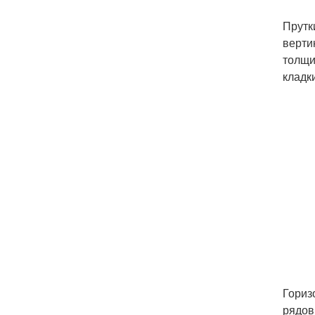
Прутк
верти
толщи
кладк
Гориз
рядов