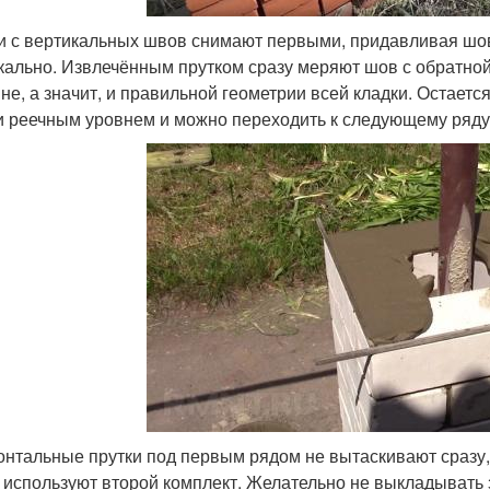
и с вертикальных швов снимают первыми, придавливая шов
кально. Извлечённым прутком сразу меряют шов с обратной
не, а значит, и правильной геометрии всей кладки. Остаетс
и реечным уровнем и можно переходить к следующему ряду
онтальные прутки под первым рядом не вытаскивают сразу,
 используют второй комплект. Желательно не выкладывать з