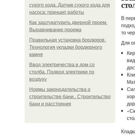
сто
сухого хода. Датчик сухого хода для
насоса: принцип работы
В пер
Как заштукатурить дверной проем.
подхо
Выравнивание проема
то че
Правильная установка бордюров.
Для о
Технология укладки бордюрного
Кер
камня
вид
Ввод электричества в дом со
дос
столба. Подвод электрики по
Кли
воздуху
Мат
Сил
Нормы законодательства о
хор
строительстве бани.. Строительство
дор
бани и расстояния
«Ск
сто
Кладк