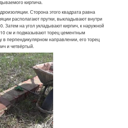
адываемого кирпича.
дроизоляции. Сторона этого квадрата равна
ляции располагают прутки, выкладывают внутри
. Затем на угол укладывают кирпич, к наружной
й 10 см и подмазывают торец цементным
у в перпендикулярном направлении, его торец
ич и четвёртый.