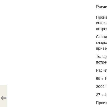
Расче
Произ
они в
потре
Станд
кладк
приве
Толщи
потре
Расче
65 + 
2000 :
27 × 
⇦
Произ