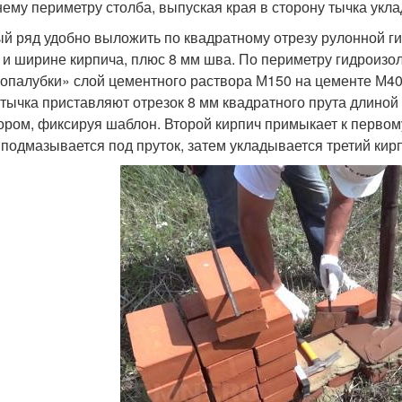
ему периметру столба, выпуская края в сторону тычка укл
й ряд удобно выложить по квадратному отрезу рулонной ги
 и ширине кирпича, плюс 8 мм шва. По периметру гидроизо
«опалубки» слой цементного раствора М150 на цементе М400
 тычка приставляют отрезок 8 мм квадратного прута длино
ором, фиксируя шаблон. Второй кирпич примыкает к первом
 подмазывается под пруток, затем укладывается третий кирп