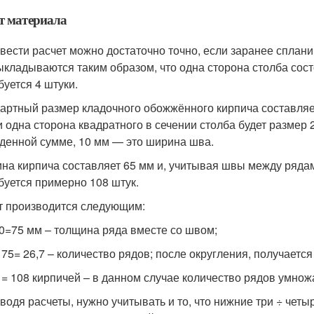
т материала
вести расчет можно достаточно точно, если заранее сплани
ыкладываются таким образом, что одна сторона столба состо
буется 4 штуки.
артный размер кладочного обожжённого кирпича составляе
и одна сторона квадратного в сечении столба будет размер 
денной сумме, 10 мм — это ширина шва.
на кирпича составляет 65 мм и, учитывая швы между рядами
буется примерно 108 штук.
т производится следующим:
10=75 мм – толщина ряда вместе со швом;
 75= 26,7 – количество рядов; после округления, получается
4 = 108 кирпичей – в данном случае количество рядов умнож
водя расчеты, нужно учитывать и то, что нижние три ÷ чет