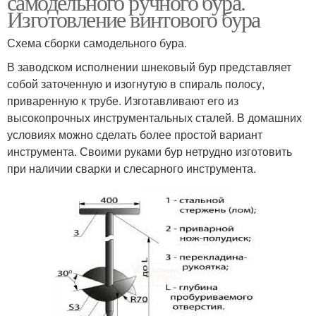
самодельного ручного бура.
Изготовление винтового бура
Схема сборки самодельного бура.
Забор из
Кирпичный столб
В заводском исполнении шнековый бур представляет
металлопрофиля
собой заточенную и изогнутую в спираль полосу,
приваренную к трубе. Изготавливают его из
высокопрочных инструментальных сталей. В домашних
условиях можно сделать более простой вариант
Столбы под пруток
Столбы из кирпича
инструмента. Своими руками бур нетрудно изготовить
при наличии сварки и слесарного инструмента.
Столбы для навеса
Забор из профнастила
Деревянные столбы
Металлические столбы