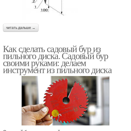
Бетонные столбы
Профнастил для забора
читать дальше →
Как сделать садовый бур из
пильного диска. Садовый бур
Фундамент для забора
Декоративные столбы
своими руками: делаем
инструмент из пильного диска
Забор с кирпичными
Крепления к готовому
столбами
столбу
Забор с
Кирпич для столбов
использованием