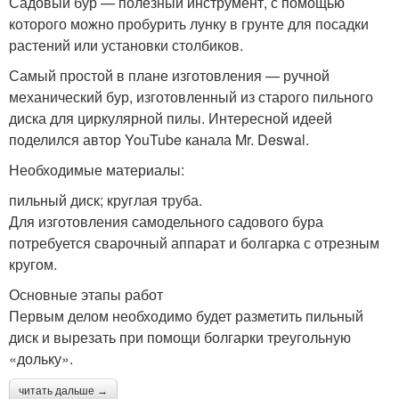
Садовый бур — полезный инструмент, с помощью
которого можно пробурить лунку в грунте для посадки
Забор из
Кирпич для заборных
растений или установки столбиков.
декоративного камня
столбов
Самый простой в плане изготовления — ручной
механический бур, изготовленный из старого пильного
диска для циркулярной пилы. Интересной идеей
поделился автор YouTube канала Mr. Deswal.
Кирпич для забора
Необходимые материалы:
пильный диск; круглая труба.
Для изготовления самодельного садового бура
потребуется сварочный аппарат и болгарка с отрезным
кругом.
Основные этапы работ
Первым делом необходимо будет разметить пильный
диск и вырезать при помощи болгарки треугольную
«дольку».
читать дальше →