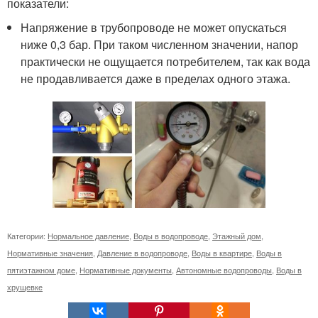
показатели:
Напряжение в трубопроводе не может опускаться
ниже 0,3 бар. При таком численном значении, напор
практически не ощущается потребителем, так как вода
не продавливается даже в пределах одного этажа.
Категории:
Нормальное давление
,
Воды в водопроводе
,
Этажный дом
,
Нормативные значения
,
Давление в водопроводе
,
Воды в квартире
,
Воды в
пятиэтажном доме
,
Нормативные документы
,
Автономные водопроводы
,
Воды в
хрущевке