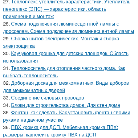
27.
Теплоплекс утеплитель характеристики. Утеплитель
пеноплекс (ЭПС) — характеристики, область
применения и монтаж
28.
Схема подключения люминесцентной лампы с
дросселем. Схема подключения люминесцентной лампы
29.
Сборка щитов электрических. Монтаж и сборка
электрощитка
30.
Каучуковая крошка для детских площадок. Область
использования
31.
Теплоноситель для отопления частного дома. Как
выбрать теплоноситель
32.
Доборная доска для межкомнатных. Виды доборов
для межкомнатных дверей
33.
Соединение силовых проводов
34.
Блоки для строительства домов. Для стен дома
35.
Фонтан, как сделать. Как установить фонтан своими
руками на дачном участке
36.
ПВХ кромка для ДСП. Мебельная кромка ПВХ:
размеры, как клеить кромку ПВХ на ДСП