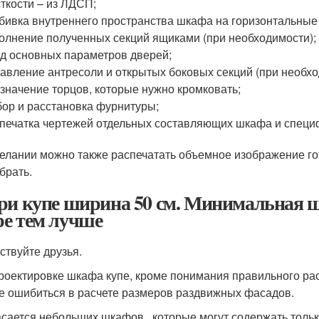
ткости – из ЛДСП;
бивка внутреннего пространства шкафа на горизонтальные
олнение полученных секций ящиками (при необходимости);
д основных параметров дверей;
авление антресоли и открытых боковых секций (при необхо
значение торцов, которые нужно кромковать;
ор и расстановка фурнитуры;
печатка чертежей отдельных составляющих шкафа и специ
елании можно также распечатать объемное изображение гот
брать.
ри купе ширина 50 см. Минимальная ш
е тем лучше
ствуйте друзья.
роектировке шкафа купе, кроме понимания правильного ра
е ошибиться в расчете размеров раздвижных фасадов.
асается небольших шкафов , которые могут содержать толь