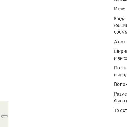
Итак:
Когда
(обыч
600мм
А вот
Ширин
и выс
По эт
вывод
Вот о
Разме
было 
То ес
⇦