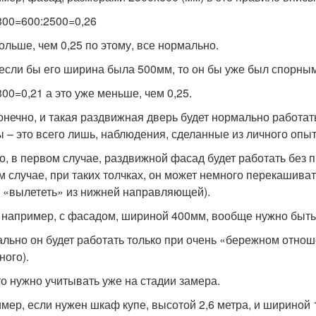
300=600:2500=0,26
больше, чем 0,25 по этому, все нормально.
 если бы его ширина была 500мм, то он бы уже был спорным,
300=0,21 а это уже меньше, чем 0,25.
конечно, и такая раздвижная дверь будет нормально работат
 – это всего лишь, наблюдения, сделанные из личного опыт
о, в первом случае, раздвижной фасад будет работать без п
м случае, при таких толчках, он может немного перекашивать
 «вылететь» из нижней направляющей).
, например, с фасадом, шириной 400мм, вообще нужно быт
льно он будет работать только при очень «бережном отноше
ного).
то нужно учитывать уже на стадии замера.
мер, если нужен шкаф купе, высотой 2,6 метра, и шириной 1