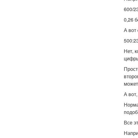
600/2
0,26 
А вот
500:2
Нет, 
цифры
Прост
второ
может
А вот
Норма
подоб
Все э
Напри