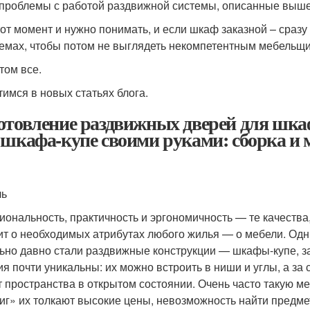
 проблемы с работой раздвижной системы, описанные выше
тот момент и нужно понимать, и если шкаф заказной – сраз
емах, чтобы потом не выглядеть некомпетентным мебельщи
том все.
тимся в новых статьях блога.
отовление раздвижных дверей для шка
 шкафа-купе своими руками: сборка и 
ль
иональность, практичность и эргономичность — те качества,
ит о необходимых атрибутах любого жилья — о мебели. Од
ьно давно стали раздвижные конструкции — шкафы-купе, 
ия почти уникальны: их можно встроить в ниши и углы, а за 
т пространства в открытом состоянии. Очень часто такую м
иг» их толкают высокие цены, невозможность найти предме