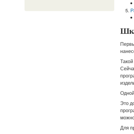
Р
Шка
Первы
нанес
Такой
Сейча
прогр
издел
Одной
Это д
прогр
можно
Для п