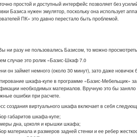
точно простой и доступный интерфейс позволяет без усили
овки Базиса нужен эмулятор, поскольку она использует апп
ователей ПК» это давно перестало быть проблемой.
Вы ни разу не пользовались Базисом, то можно просмотрет
ем случае это ролик «Базис-Шкаф 7.0
ни он займет немного (около 30 минут), зато даже новичок б
тирование шкафа-купе в программе «Базис-Мебельщик» зан
фикации необходимых материалов. Вручную это бы заняло
жные ошибки при расчете.
сс создания виртуального шкафа включает в себя следующ
ор габаритов шкафа-купе;
меры дна, цоколя и крышки шкафа;
ор материала и размеров задней стенки и ее ребер жесткос