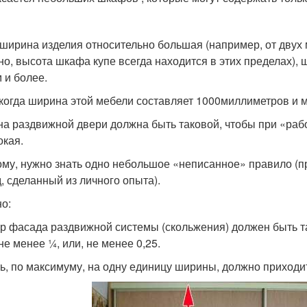
 ширина изделия относительно большая (например, от двух м
но, высота шкафа купе всегда находится в этих пределах),
 и более.
 когда ширина этой мебели составляет 1000миллиметров и 
а раздвижной двери должна быть таковой, чтобы при «работ
окая.
ому, нужно знать одно небольшое «неписанное» правило (прав
, сделанный из личного опыта).
но:
р фасада раздвижной системы (скольжения) должен быть т
не менее ¼, или, не менее 0,25.
ть, по максимуму, на одну единицу ширины, должно приход