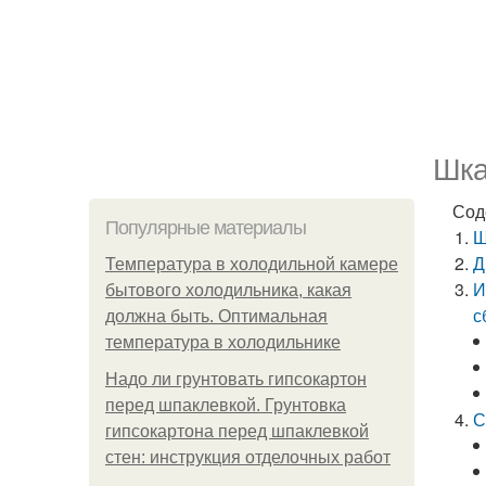
Шка
Сод
Популярные материалы
Ш
Д
Температура в холодильной камере
И
бытового холодильника, какая
с
должна быть. Оптимальная
температура в холодильнике
Надо ли грунтовать гипсокартон
перед шпаклевкой. Грунтовка
С
гипсокартона перед шпаклевкой
стен: инструкция отделочных работ