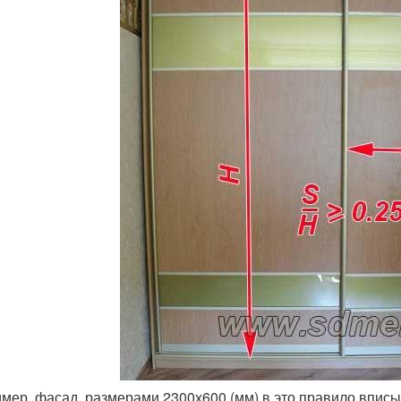
мер, фасад, размерами 2300х600 (мм) в это правило вписыв