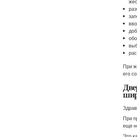
жес
раз
зап
вво
доб
обо
выб
рас
При ж
его со
Две
шир
Здрав
При п
еще н
Это к