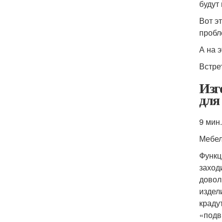
будут
Вот э
пробл
А на э
Встре
Изг
для
9 мин.
Мебе
Функц
заход
довол
издел
краду
«подв