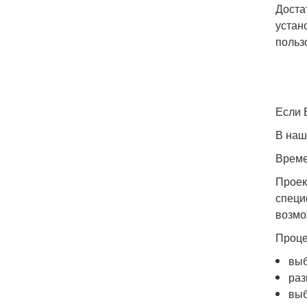
Доста
устан
польз
Если 
В наш
Време
Проек
специ
возмо
Проце
выб
раз
выб