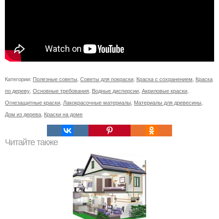
Категории:
Полезные советы
,
Советы для покраски
,
Краска с сохранением
,
Краска
по дереву
,
Основные требования
,
Водные дисперсии
,
Акриловые краски
,
Огнезащитные краски
,
Лакокрасочные материалы
,
Материалы для древесины
,
Дом из дерева
,
Краски на доме
Читайте также