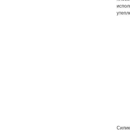
испол
утепл
Силик