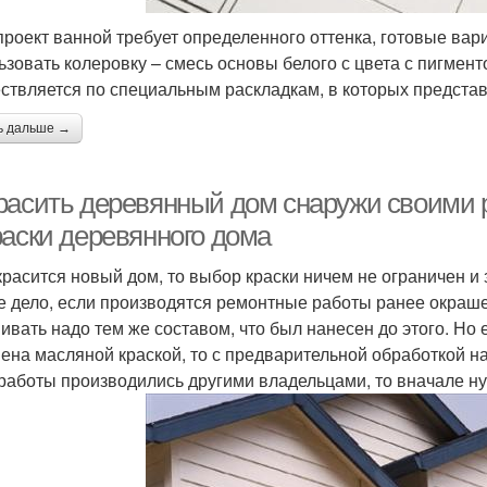
проект ванной требует определенного оттенка, готовые вар
ьзовать колеровку – смесь основы белого с цвета с пигмен
ствляется по специальным раскладкам, в которых представ
ь дальше →
расить деревянный дом снаружи своими 
раски деревянного дома
красится новый дом, то выбор краски ничем не ограничен и 
е дело, если производятся ремонтные работы ранее окраше
ивать надо тем же составом, что был нанесен до этого. Но
ена масляной краской, то с предварительной обработкой на
 работы производились другими владельцами, то вначале ну