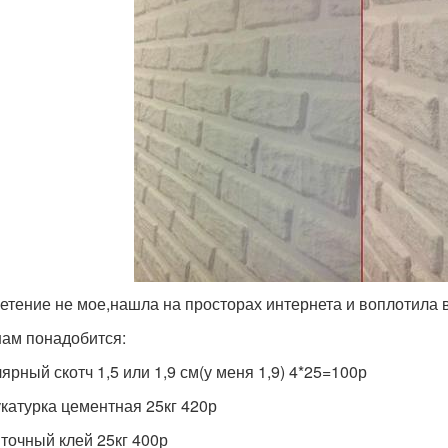
етение не мое,нашла на просторах интернета и воплотила в
нам понадобится:
ярный скотч 1,5 или 1,9 см(у меня 1,9) 4*25=100р
укатурка цементная 25кг 420р
иточный клей 25кг 400р