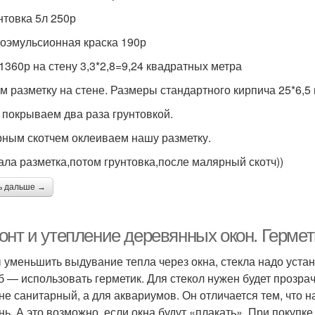
унтовка 5л 250р
доэмульсионная краска 190р
 1360р на стену 3,3*2,8=9,24 квадратных метра
м разметку на стене. Размеры стандартного кирпича 25*6,5
 покрываем два раза грунтовкой.
ным скотчем оклеиваем нашу разметку.
ала разметка,потом грунтовка,после малярный скотч))
ь дальше →
онт и утепление деревянных окон. Гермет
 уменьшить выдувание тепла через окна, стекла надо уста
б — использовать герметик. Для стекол нужен будет прозр
 не санитарный, а для аквариумов. Он отличается тем, что н
нь. А это возможно, если окна будут «плакать». При поку