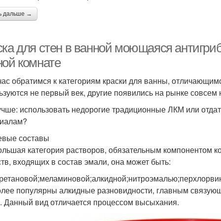
ь дальше →
ска для стен в ванной моющаяся антигриб
ной комнате
час обратимся к категориям краски для ванны, отличающим
ьзуются не первый век, другие появились на рынке совсем 
учше: использовать недорогие традиционные ЛКМ или отда
иалам?
вые составы
ольшая категория растворов, обязательным компонентом ко
тв, входящих в состав эмали, она может быть:
ретановой;меламиновой;алкидной;нитроэмалью;перхлорвини
лее популярны алкидные разновидности, главным связующ
. Данный вид отличается процессом высыхания.