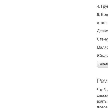
4. Гр
5. Во
итого
Делае
Стену
Маляр
(Снач
читат
Рем
Чтобы
спосо
взять
плесе