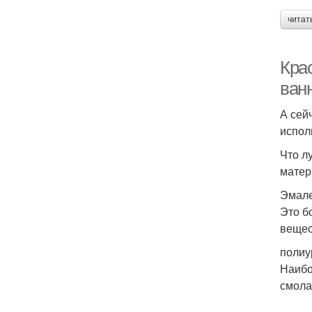
читат
Кра
ван
А сей
испол
Что л
матер
Эмале
Это б
вещес
полиу
Наибо
смола