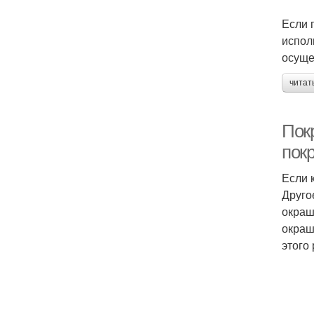
Если 
испол
осуще
читат
Пок
пок
Если 
Друго
окраш
окраш
этого