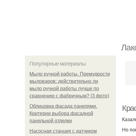
Лак
Популярные материалы
Мыло ручной работы. Премудрости
мыловаров: действительно ли
мыло ручной работы лучше по
сравнению с фабричным? (3 фото)
Облицовка фасада панелями.
Крас
Критерии выбора фасадной
Казал
панельной отделки
Но по
Насосная станция с датчиком