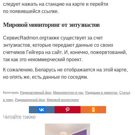
следует нажать на станцию ​​на карте и перейти
по появившейся ссылке.
Мировой мониторинг от энтузиастов
СервисRadmon.orgтакже существует за счет
энтузиастов, которые передают данные со своих
счетчиков Гейгера на сайт. И, конечно, пожервтований,
так как это некоммерческий проект.
К сожалению, Беларусь не отображается на этой карте,
но опять же, есть данные по соседям.
Категории:
Радиоактивный фон
,
Микрорентген в час
,
Радиации в зивертах
,
Статья
в тему
,
Радиационный фон
,
Мировой мониторинг
Читайте также