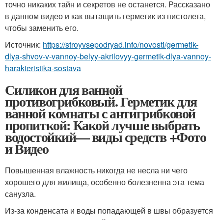
точно никаких тайн и секретов не останется. Рассказано
в данном видео и как вытащить герметик из пистолета,
чтобы заменить его.
Источник:
https://stroyvsepodryad.info/novosti/germetik-
dlya-shvov-v-vannoy-belyy-akrilovyy-germetik-dlya-vannoy-
harakteristika-sostava
Силикон для ванной
противогрибковый. Герметик для
ванной комнаты с антигрибковой
пропиткой: Какой лучше выбрать
водостойкий— виды средств +Фото
и Видео
Повышенная влажность никогда не несла ни чего
хорошего для жилища, особенно болезненна эта тема
санузла.
Из-за конденсата и воды попадающей в швы образуется