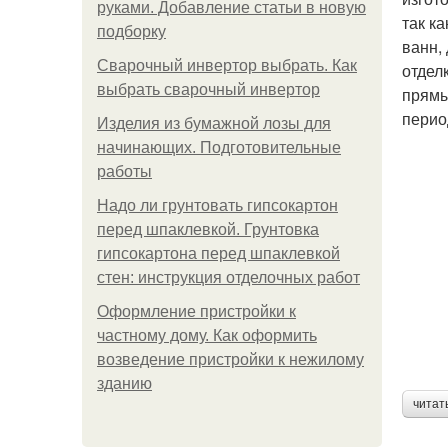
руками. Добавление статьи в новую
так к
подборку
ванн,
Сварочный инвертор выбрать. Как
отдел
выбрать сварочный инвертор
прямы
перио
Изделия из бумажной лозы для
начинающих. Подготовительные
работы
Надо ли грунтовать гипсокартон
перед шпаклевкой. Грунтовка
гипсокартона перед шпаклевкой
стен: инструкция отделочных работ
Оформление пристройки к
частному дому. Как оформить
возведение пристройки к нежилому
зданию
читат