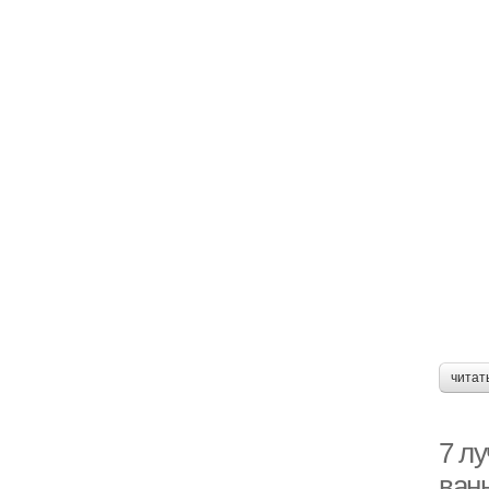
читат
7 л
ван