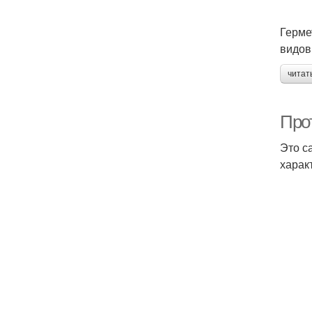
Герме
видов
читат
Про
Это с
харак