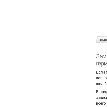
читат
Зам
гер
Если 
ванно
шва б
В про
завис
всего