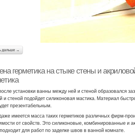
ь дальше →
ена герметика на стыке стены и акрилов
метика
после установки ванны между ней и стеной образовался заз
й и стеной подойдет силиконовая мастика. Материал быстро
удет презентабельным.
даже имеется масса таких герметиков различных фирм-произ
имости от свойств. Это силиконовые, комбинированные и 
 подходит для работ по заделке швов в ванной комнате.