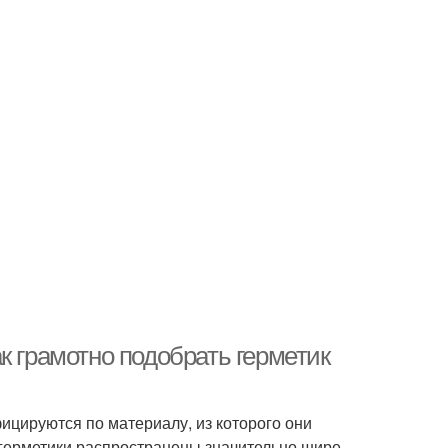
к грамотно подобрать герметик
фицируются по материалу, из которого они
 герметики распространены значительно шире,