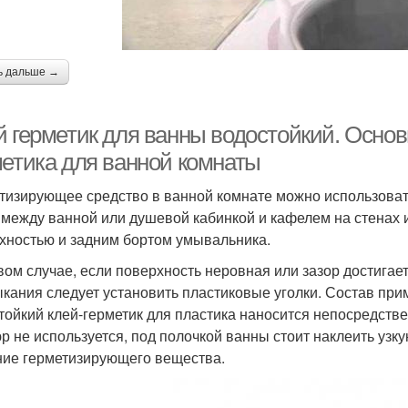
ь дальше →
й герметик для ванны водостойкий. Осно
метика для ванной комнаты
тизирующее средство в ванной комнате можно использоват
 между ванной или душевой кабинкой и кафелем на стенах и
хностью и задним бортом умывальника.
вом случае, если поверхность неровная или зазор достигае
кания следует установить пластиковые уголки. Состав при
тойкий клей-герметик для пластика наносится непосредстве
р не используется, под полочкой ванны стоит наклеить узку
ние герметизирующего вещества.