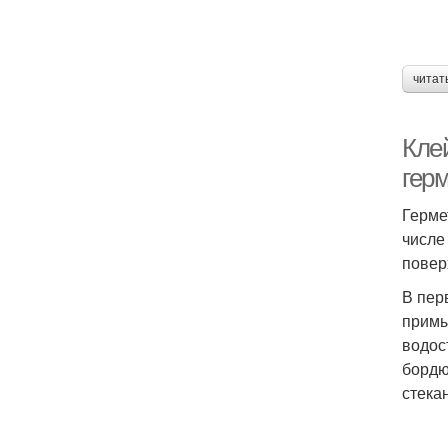
читат
Кле
гер
Герме
числе
повер
В пер
примы
водос
бордю
стека