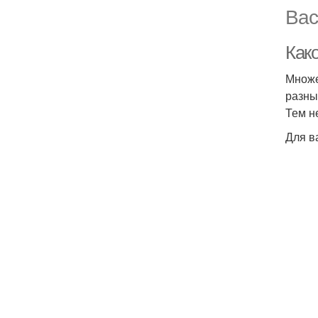
Вас
Как
Множе
разны
Тем н
Для в