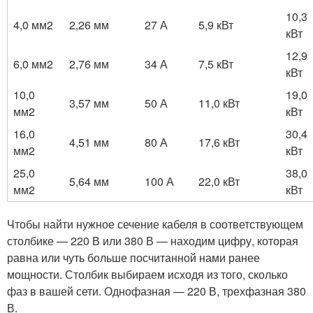
10,3
4,0 мм2
2,26 мм
27 А
5,9 кВт
кВт
12,9
6,0 мм2
2,76 мм
34 А
7,5 кВт
кВт
10,0
19,0
3,57 мм
50 А
11,0 кВт
мм2
кВт
16,0
30,4
4,51 мм
80 А
17,6 кВт
мм2
кВт
25,0
38,0
5,64 мм
100 А
22,0 кВт
мм2
кВт
Чтобы найти нужное сечение кабеля в соответствующем
столбике — 220 В или 380 В — находим цифру, которая
равна или чуть больше посчитанной нами ранее
мощности. Столбик выбираем исходя из того, сколько
фаз в вашей сети. Однофазная — 220 В, трехфазная 380
В.