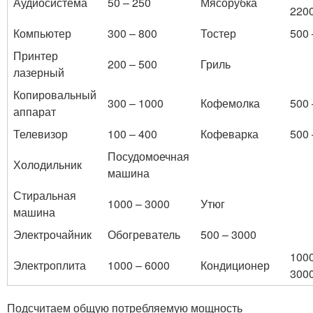
Аудиосистема
50 – 250
Мясорубка
220
Компьютер
300 – 800
Тостер
500 
Принтер
200 – 500
Гриль
лазерный
Копировальный
300 – 1000
Кофемолка
500 
аппарат
Телевизор
100 – 400
Кофеварка
500 
Посудомоечная
Холодильник
машина
Стиральная
1000 – 3000
Утюг
машина
Электрочайник
Обогреватель
500 – 3000
1000
Электроплита
1000 – 6000
Кондиционер
300
Подсчитаем общую потребляемую мощность