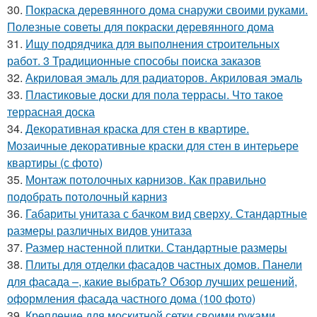
30.
Покраска деревянного дома снаружи своими руками.
Полезные советы для покраски деревянного дома
31.
Ищу подрядчика для выполнения строительных
работ. 3 Традиционные способы поиска заказов
32.
Акриловая эмаль для радиаторов. Акриловая эмаль
33.
Пластиковые доски для пола террасы. Что такое
террасная доска
34.
Декоративная краска для стен в квартире.
Мозаичные декоративные краски для стен в интерьере
квартиры (с фото)
35.
Монтаж потолочных карнизов. Как правильно
подобрать потолочный карниз
36.
Габариты унитаза с бачком вид сверху. Стандартные
размеры различных видов унитаза
37.
Размер настенной плитки. Стандартные размеры
38.
Плиты для отделки фасадов частных домов. Панели
для фасада –, какие выбрать? Обзор лучших решений,
оформления фасада частного дома (100 фото)
39.
Крепление для москитной сетки своими руками.