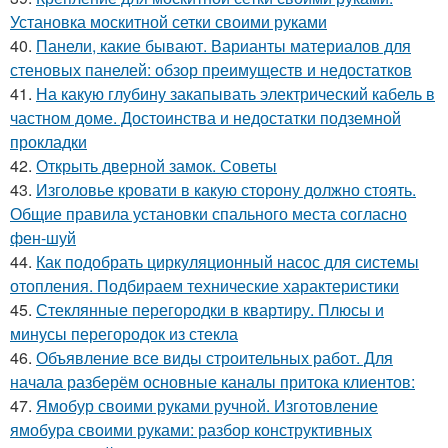
Установка москитной сетки своими руками
40.
Панели, какие бывают. Варианты материалов для
стеновых панелей: обзор преимуществ и недостатков
41.
На какую глубину закапывать электрический кабель в
частном доме. Достоинства и недостатки подземной
прокладки
42.
Открыть дверной замок. Советы
43.
Изголовье кровати в какую сторону должно стоять.
Общие правила установки спального места согласно
фен-шуй
44.
Как подобрать циркуляционный насос для системы
отопления. Подбираем технические характеристики
45.
Стеклянные перегородки в квартиру. Плюсы и
минусы перегородок из стекла
46.
Объявление все виды строительных работ. Для
начала разберём основные каналы притока клиентов:
47.
Ямобур своими руками ручной. Изготовление
ямобура своими руками: разбор конструктивных