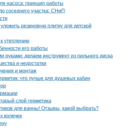
для насоса: принцип работы
 до соседнего участка: СНиП
сти
 уложить резиновую плитку для детской
 к утеплению
бенности его работы
ми руками: делаем инструмент из пильного диска
щества и недостатки
ючения и монтаж
ерметик: что лучше для душевых кабин
тор
ормации
старый слой герметика
етиков для ванны! Отзывы, какой выбрать?
х колечек
ену