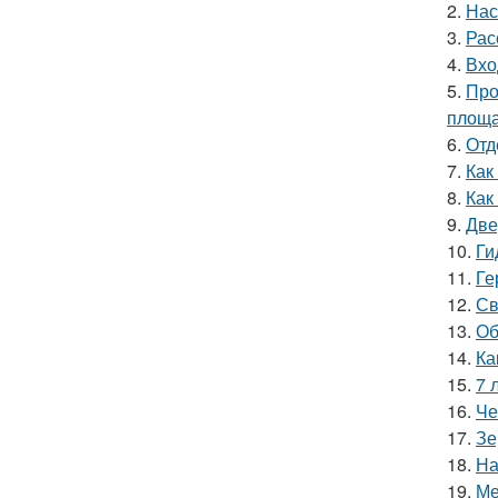
2.
Нас
3.
Рас
4.
Вхо
5.
Про
площ
6.
Отд
7.
Как
8.
Как
9.
Две
10.
Ги
11.
Ге
12.
Св
13.
Об
14.
Ка
15.
7 
16.
Че
17.
Зе
18.
На
19.
Ме