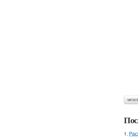
читат
Пос
1.
Рас