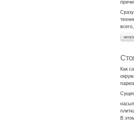
причи
Сразу
техни
всего
читат
Сто
Как с
окруж
парко
Сущес
насып
плитк
В это