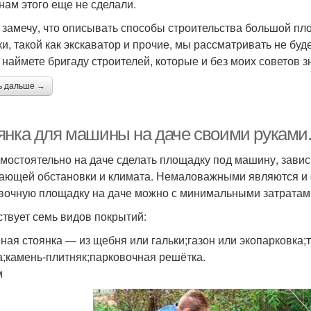
нам этого еще не сделали.
 замечу, что описывать способы строительства большой п
ки, такой как экскаватор и прочие, мы рассматривать не буде
, наймете бригаду строителей, которые и без моих советов з
ь дальше →
янка для машины на даче своими руками.
амостоятельно на даче сделать площадку под машину, завис
ающей обстановки и климата. Немаловажными являются и
вочную площадку на даче можно с минимальными затратам
твует семь видов покрытий:
ная стоянка — из щебня или гальки;газон или экопарковка;
а;камень-плитняк;парковочная решётка.
м