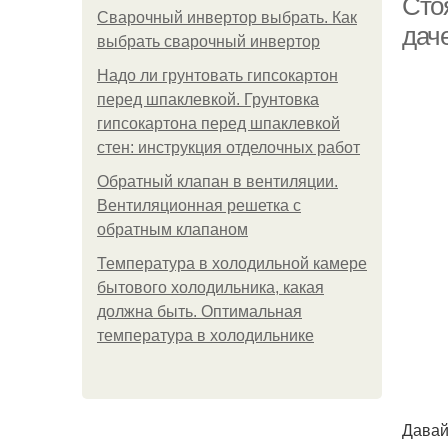
Сто
Сварочный инвертор выбрать. Как
дач
выбрать сварочный инвертор
Надо ли грунтовать гипсокартон
перед шпаклевкой. Грунтовка
гипсокартона перед шпаклевкой
стен: инструкция отделочных работ
Обратный клапан в вентиляции.
Вентиляционная решетка с
обратным клапаном
Температура в холодильной камере
бытового холодильника, какая
должна быть. Оптимальная
температура в холодильнике
Давай