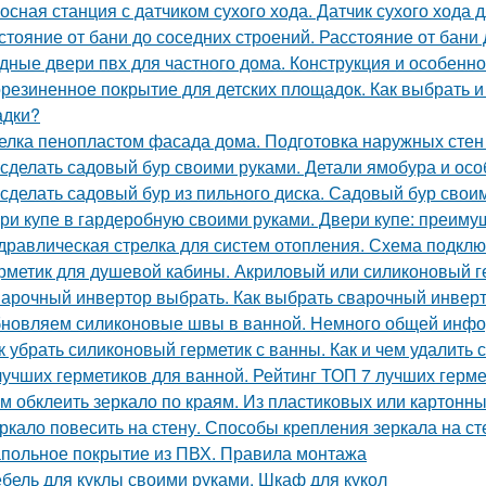
осная станция с датчиком сухого хода. Датчик сухого хода 
стояние от бани до соседних строений. Расстояние от бани
дные двери пвх для частного дома. Конструкция и особенно
резиненное покрытие для детских площадок. Как выбрать и
адки?
елка пенопластом фасада дома. Подготовка наружных стен
 сделать садовый бур своими руками. Детали ямобура и осо
 сделать садовый бур из пильного диска. Садовый бур свои
ри купе в гардеробную своими руками. Двери купе: преиму
дравлическая стрелка для систем отопления. Схема подкл
рметик для душевой кабины. Акриловый или силиконовый г
арочный инвертор выбрать. Как выбрать сварочный инвер
новляем силиконовые швы в ванной. Немного общей инф
к убрать силиконовый герметик с ванны. Как и чем удалить 
лучших герметиков для ванной. Рейтинг ТОП 7 лучших герм
м обклеить зеркало по краям. Из пластиковых или картонны
ркало повесить на стену. Способы крепления зеркала на ст
польное покрытие из ПВХ. Правила монтажа
бель для куклы своими руками. Шкаф для кукол