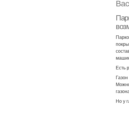
Вас
Пар
воз
Парко
покры
соста
машин
Есть 
Газон
Можно
газон
Но у 