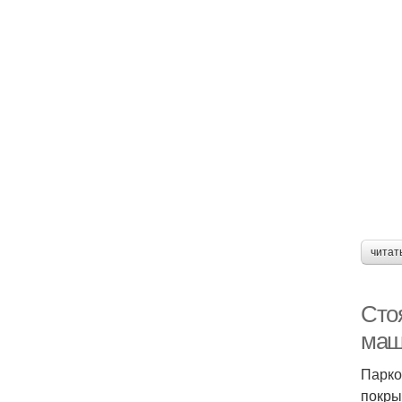
читат
Сто
маш
Парко
покры