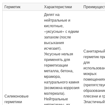
Герметик
Характеристики
Преимущес
Делят на
нейтральные и
кислотные,
«уксусные» с едким
запахом (после
высыхания
исчезает).
Санитарны
Уксусные нельзя
герметик пр
применять для
для
герметизации
использова
металла, бетона,
мокрых
мрамора,
помещения
натурального камня
(препятству
(возможна коррозия
образовани
материала).
Силиконовые
плесени и гр
Нейтральные
герметики
Эластичный
нетоксичны, их