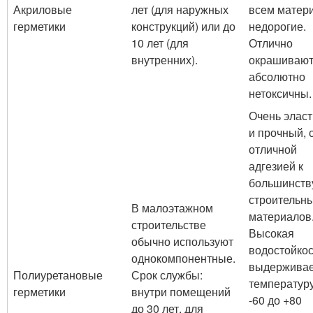
Акриловые
лет (для наружных
всем матер
герметики
конструкций) или до
недорогие.
10 лет (для
Отлично
внутренних).
окрашивают
абсолютно
нетоксичны.
Очень элас
и прочный, 
отличной
адгезией к
большинств
строительн
В малоэтажном
материалов
строительстве
Высокая
обычно используют
водостойкос
однокомпонентные.
выдерживае
Полиуретановые
Срок службы:
температуру
герметики
внутри помещений
-60 до +80
до 30 лет, для