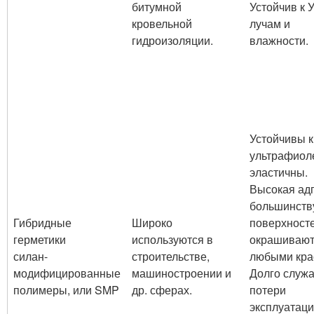
битумной
Устойчив к 
кровельной
лучам и
гидроизоляции.
влажности.
Устойчивы к
ультрафиоле
эластичны.
Высокая адг
большинств
Гибридные
Широко
поверхносте
герметики
используются в
окрашивают
силан-
строительстве,
любыми кра
модифицированные
машиностроении и
Долго служа
полимеры, или SMP
др. сферах.
потери
эксплуатац