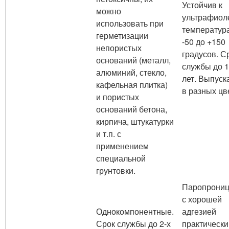
Устойчив к
можно
ультрафиоле
использовать при
температур
герметизации
-50 до +150
непористых
градусов. С
оснований (металл,
службы до 1
алюминий, стекло,
лет. Выпуск
кафельная плитка)
в разных цв
и пористых
оснований бетона,
кирпича, штукатурки
и т.п. с
применением
специальной
грунтовки.
Паропрониц
с хорошей
Однокомпонентные.
адгезией
Срок службы до 2-х
практически