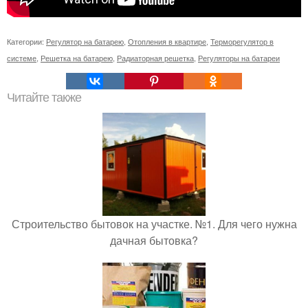
Категории:
Регулятор на батарею
,
Отопления в квартире
,
Терморегулятор в
системе
,
Решетка на батарею
,
Радиаторная решетка
,
Регуляторы на батареи
Читайте также
Строительство бытовок на участке. №1. Для чего нужна
дачная бытовка?