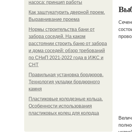
насоса: принцип работы
Выб
Как заштукатурить дверной проем.
Выравнивание проема
Сечен
состо
Нормы строительства бани от
прово
забора соседей. На каком
расстоянии строить баню от забора
и дома соседей: обзор требований
по СНиП 2021-2022 года в ИЖС и
СНТ
Правильная установка бордюров.
Технология укладки бордюрного
камня
Пластиковые колодезные кольца.
Особенности использования
пластиковых колец для колодца
Велич
полно
устро