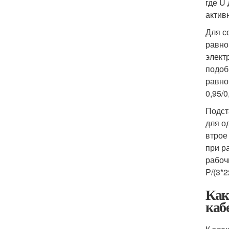
где U
актив
Для с
равно
элект
подоб
равно
0,95/0
Подст
для о
втрое
при р
рабоч
P/(3*2
Как
каб