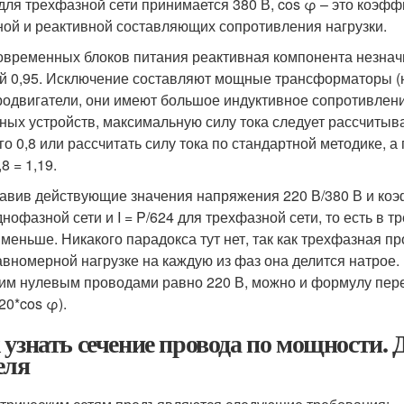
 для трехфазной сети принимается 380 В, cos φ – это ко
ной и реактивной составляющих сопротивления нагрузки.
овременных блоков питания реактивная компонента незнач
й 0,95. Исключение составляют мощные трансформаторы (
родвигатели, они имеют большое индуктивное сопротивление
ных устройств, максимальную силу тока следует рассчитыв
го 0,8 или рассчитать силу тока по стандартной методике
,8 = 1,19.
авив действующие значения напряжения 220 В/380 В и коэф
днофазной сети и I = P/624 для трехфазной сети, то есть в 
 меньше. Никакого парадокса тут нет, так как трехфазная п
авномерной нагрузке на каждую из фаз она делится натро
им нулевым проводами равно 220 В, можно и формулу перепи
20*cos φ).
 узнать сечение провода по мощности. 
еля