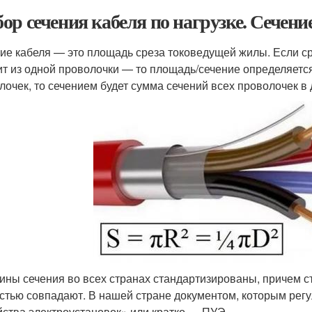
ор сечения кабеля по нагрузке. Сечени
ие кабеля — это площадь среза токоведущей жилы. Если ср
ит из одной проволочки — то площадь/сечение определяетс
лочек, то сечением будет сумма сечений всех проволочек в
ины сечения во всех странах стандартизированы, причем 
стью совпадают. В нашей стране документом, которым регу
йства электроустановок» или кратко — ПУЭ.