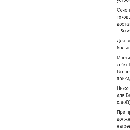
Сечен
токов
доста
1,5мм²
Для в
больш
Многи
себя 
Вы не
прики
Ниже 
для В
(380В
При п
должн
нагре