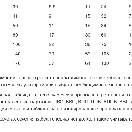
30
6.6
11
24
5
41
9
15
32
7
50
11
19
39
8
80
17
30
60
1
100
22
38
75
1
140
30
53
105
2
170
37
64
130
2
амостоятельного расчета необходимого сечение кабеля, нап
ьным калькулятором или выбрать необходимое сечение по 
ящая таблица касается кабелей и проводов в резиновой и 
остраненные марки как: ПВС, ВВП, ВПП, ППВ, АППВ, ВВГ. А
ции есть своя таблица, на не изолированные провода и ши
асчетах сечения кабеля специалист должен также учитывать