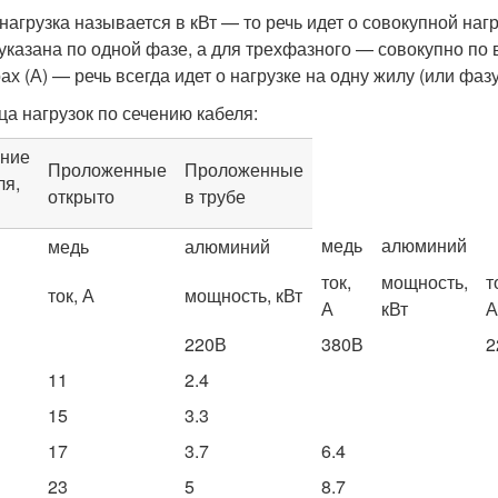
 нагрузка называется в кВт — то речь идет о совокупной наг
 указана по одной фазе, а для трехфазного — совокупно по 
х (А) — речь всегда идет о нагрузке на одну жилу (или фазу
ца нагрузок по сечению кабеля:
ние
Проложенные
Проложенные
ля,
открыто
в трубе
медь
алюминий
медь
алюминий
ток,
мощность,
т
ток, А
мощность, кВт
А
кВт
А
220В
380В
2
11
2.4
15
3.3
17
3.7
6.4
23
5
8.7