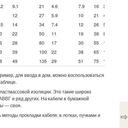
.2
9.1
21
4.6
7.9
16
3.5
6
12
27
5.9
10
21
4.6
7.9
.5
14
34
7.4
12
26
5.7
9.8
3
22
50
11
19
38
8.3
14
6
28
80
17
30
55
12
20
3
39
100
22
38
65
14
24
8
49
135
29
51
75
16
28
ример, для ввода в дом, можно воспользоваться
таблице.
пластмассовой изоляции. Это такие широко
ВВГ и ряд других. На кабели в бумажной
ны — своя.
⇨
 методы прокладки кабеля: в лотках, пучками и