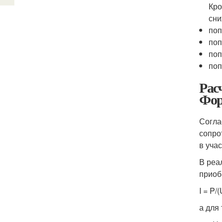
Кро
сн
поп
поп
поп
поп
Рас
Фор
Согла
сопро
в учас
В реа
приоб
I = P/
а для 