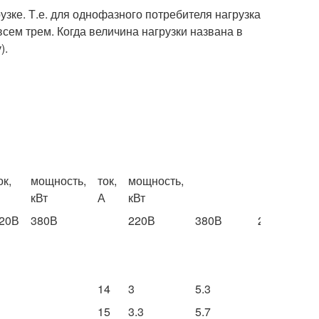
рузке. Т.е. для однофазного потребителя нагрузка
всем трем. Когда величина нагрузки названа в
).
ок,
мощность,
ток,
мощность,
кВт
А
кВт
20В
380В
220В
380В
220В
380
14
3
5.3
15
3.3
5.7