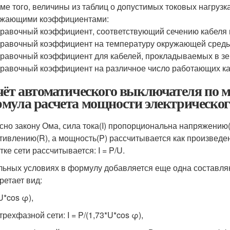
ме того, величины из таблиц о допустимых токовых нагру
ижающими коэффициентами:
равочный коэффициент, соответствующий сечению кабеля и
равочный коэффициент на температуру окружающей среды
равочный коэффициент для кабелей, прокладываемых в зе
равочный коэффициент на различное число работающих ка
чёт автоматического выключателя по 
мула расчета мощности электрическог
сно закону Ома, сила тока(I) пропорциональна напряжению
тивлению(R), а мощность(P) рассчитывается как произведени
тке сети рассчитывается: I = P/U.
льных условиях в формулу добавляется еще одна составл
ретает вид:
(U*cos φ),
трехфазной сети: I = P/(1,73*U*cos φ),