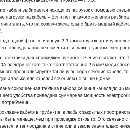
ие кабеля выбирается исходя из нагрузок с помощью спец
ые нагрузки на кабель.» Если нет никакого желания разбира
точно знать, что на розетки желательно брать медный кабель
.
вода одной фазы в рядовую 2-3 комнатную квартиру вполне 
его оборудования не поместиться, даже с учетом электроп
е электрики для «прикидки» нужного сечения считают, что 
10А электрического тока: соответственно 2,5 мм² меди спосо
много проанализируете таблицу выбора сечения кабеля, то у
дки и только для кабелей сечением не выше 6,0мм².
дана сокращенная таблица выбора сечения кабеля до 35 мм²
ашего удобства приведена суммарная мощность электрообо
) потреблении.
рокладке кабеля в трубе (т.е. в любых закрытых пространст
ы быть меньше, чем при прокладке открыто. Это связано с т
вается, а теплоотдача в стене или в земле значительно ниж