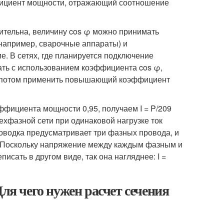
эффициент мощности, отражающий соотношение
ительна, величину cos φ можно принимать
например, сварочные аппараты) и
. В сетях, где планируется подключение
ать с использованием коэффициента cos φ,
, а потом применить повышающий коэффициент
фициента мощности 0,95, получаем I = P/209
трехфазной сети при одинаковой нагрузке ток
роводка предусматривает три фазных провода, и
е. Поскольку напряжение между каждым фазным и
сать в другом виде, так она нагляднее: I =
Для чего нужен расчет сечения