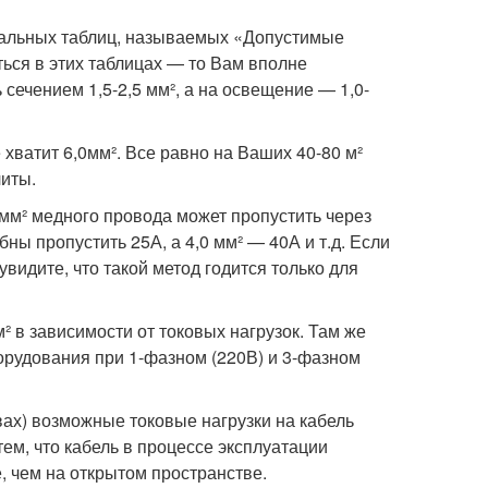
иальных таблиц, называемых «Допустимые
ться в этих таблицах — то Вам вполне
 сечением 1,5-2,5 мм², а на освещение — 1,0-
хватит 6,0мм². Все равно на Ваших 40-80 м²
литы.
1мм² медного провода может пропустить через
бны пропустить 25А, а 4,0 мм² — 40А и т.д. Если
видите, что такой метод годится только для
 в зависимости от токовых нагрузок. Там же
рудования при 1-фазном (220В) и 3-фазном
вах) возможные токовые нагрузки на кабель
ем, что кабель в процессе эксплуатации
е, чем на открытом пространстве.