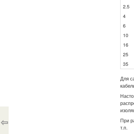
2.5
4
6
10
16
25
35
Для с
кабел
Насто
распр
изоля
⇦
При р
т.п.