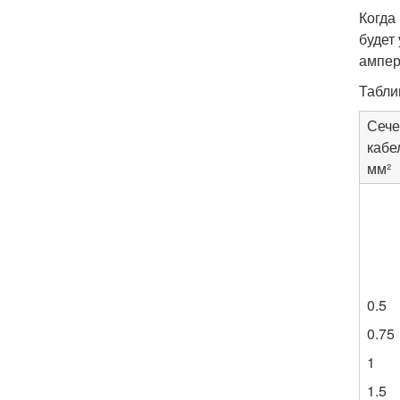
Когда
будет
ампера
Табли
Сече
кабе
мм²
0.5
0.75
1
1.5