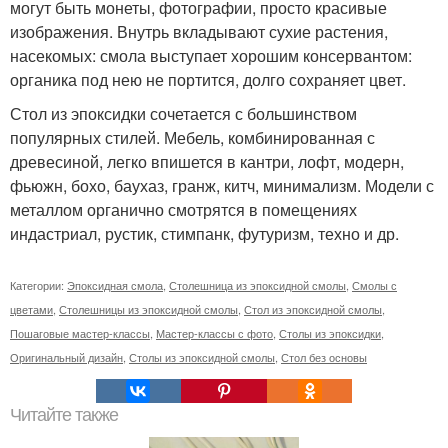
могут быть монеты, фотографии, просто красивые
изображения. Внутрь вкладывают сухие растения,
насекомых: смола выступает хорошим консервантом:
органика под нею не портится, долго сохраняет цвет.
Стол из эпоксидки сочетается с большинством
популярных стилей. Мебель, комбинированная с
древесиной, легко впишется в кантри, лофт, модерн,
фьюжн, бохо, баухаз, гранж, китч, минимализм. Модели с
металлом органично смотрятся в помещениях
индастриал, рустик, стимпанк, футуризм, техно и др.
Категории:
Эпоксидная смола
,
Столешница из эпоксидной смолы
,
Смолы с
цветами
,
Столешницы из эпоксидной смолы
,
Стол из эпоксидной смолы
,
Пошаговые мастер-классы
,
Мастер-классы с фото
,
Столы из эпоксидки
,
Оригинальный дизайн
,
Столы из эпоксидной смолы
,
Стол без основы
Читайте также