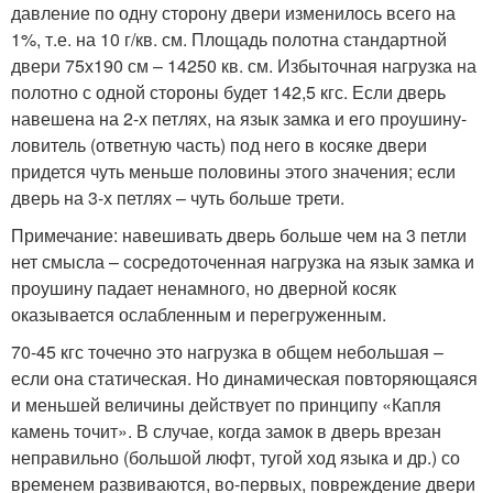
давление по одну сторону двери изменилось всего на
1%, т.е. на 10 г/кв. см. Площадь полотна стандартной
двери 75х190 см – 14250 кв. см. Избыточная нагрузка на
полотно с одной стороны будет 142,5 кгс. Если дверь
навешена на 2-х петлях, на язык замка и его проушину-
ловитель (ответную часть) под него в косяке двери
придется чуть меньше половины этого значения; если
дверь на 3-х петлях – чуть больше трети.
Примечание: навешивать дверь больше чем на 3 петли
нет смысла – сосредоточенная нагрузка на язык замка и
проушину падает ненамного, но дверной косяк
оказывается ослабленным и перегруженным.
70-45 кгс точечно это нагрузка в общем небольшая –
если она статическая. Но динамическая повторяющаяся
и меньшей величины действует по принципу «Капля
камень точит». В случае, когда замок в дверь врезан
неправильно (большой люфт, тугой ход языка и др.) со
временем развиваются, во-первых, повреждение двери