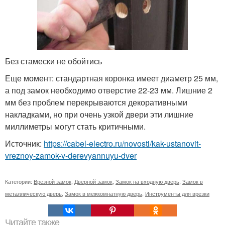
Без стамески не обойтись
Еще момент: стандартная коронка имеет диаметр 25 мм,
а под замок необходимо отверстие 22-23 мм. Лишние 2
мм без проблем перекрываются декоративными
накладками, но при очень узкой двери эти лишние
миллиметры могут стать критичными.
Источник:
https://cabel-electro.ru/novosti/kak-ustanovit-
vreznoy-zamok-v-derevyannuyu-dver
Категории:
Врезной замок
,
Дверной замок
,
Замок на входную дверь
,
Замок в
металлическую дверь
,
Замок в межкомнатную дверь
,
Инструменты для врезки
Читайте также