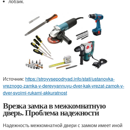
лобзик.
Источник:
https://stroyvsepodryad.info/stati/ustanovka-
vreznogo-zamka-v-derevyannuyu-dver-kak-vrezat-zamok-v-
dver-svoimi-rukami-akkuratnost
Врезка замка в межкомнатную
дверь. Проблема надежности
Надежность межкомнатной двери с замком имеет иной