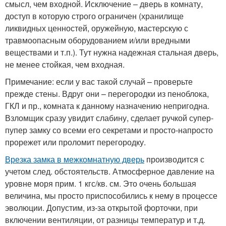
смысл, чем входной. Исключение – дверь в комнату,
доступ в которую строго ограничен (хранилище
ликвидных ценностей, оружейную, мастерскую с
травмоопасным оборудованием и/или вредными
веществами и т.п.). Тут нужна надежная стальная дверь,
не менее стойкая, чем входная.
Примечание: если у вас такой случай – проверьте
прежде стены. Вдруг они – перегородки из пеноблока,
ГКЛ и пр., комната к данному назначению непригодна.
Взломщик сразу увидит слабину, сделает ручкой супер-
пупер замку со всеми его секретами и просто-напросто
прорежет или проломит перегородку.
Врезка замка в межкомнатную дверь
производится с
учетом след. обстоятельств. Атмосферное давление на
уровне моря прим. 1 кгс/кв. см. Это очень большая
величина, мы просто приспособились к нему в процессе
эволюции. Допустим, из-за открытой форточки, при
включении вентиляции, от разницы температур и т.д.