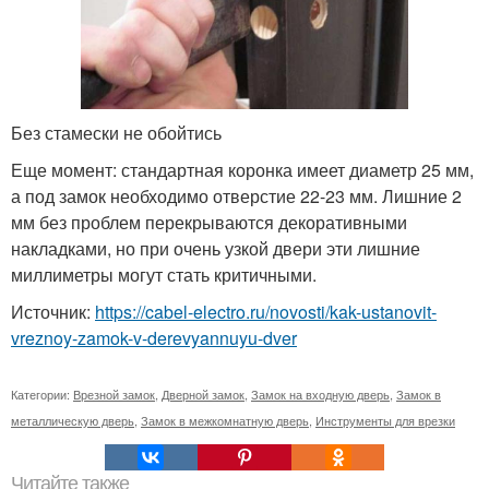
Без стамески не обойтись
Еще момент: стандартная коронка имеет диаметр 25 мм,
а под замок необходимо отверстие 22-23 мм. Лишние 2
мм без проблем перекрываются декоративными
накладками, но при очень узкой двери эти лишние
миллиметры могут стать критичными.
Источник:
https://cabel-electro.ru/novosti/kak-ustanovit-
vreznoy-zamok-v-derevyannuyu-dver
Категории:
Врезной замок
,
Дверной замок
,
Замок на входную дверь
,
Замок в
металлическую дверь
,
Замок в межкомнатную дверь
,
Инструменты для врезки
Читайте также