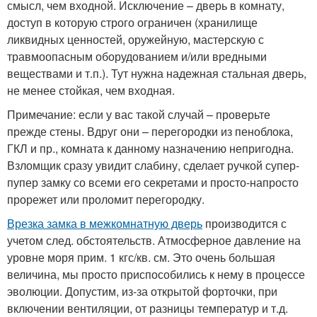
смысл, чем входной. Исключение – дверь в комнату,
доступ в которую строго ограничен (хранилище
ликвидных ценностей, оружейную, мастерскую с
травмоопасным оборудованием и/или вредными
веществами и т.п.). Тут нужна надежная стальная дверь,
не менее стойкая, чем входная.
Примечание: если у вас такой случай – проверьте
прежде стены. Вдруг они – перегородки из пеноблока,
ГКЛ и пр., комната к данному назначению непригодна.
Взломщик сразу увидит слабину, сделает ручкой супер-
пупер замку со всеми его секретами и просто-напросто
прорежет или проломит перегородку.
Врезка замка в межкомнатную дверь
производится с
учетом след. обстоятельств. Атмосферное давление на
уровне моря прим. 1 кгс/кв. см. Это очень большая
величина, мы просто приспособились к нему в процессе
эволюции. Допустим, из-за открытой форточки, при
включении вентиляции, от разницы температур и т.д.