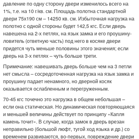
давление по одну сторону двери изменилось всего на
1%, т.е. на 10 г/кв. см. Площадь полотна стандартной
двери 75х190 см – 14250 кв. см. Избыточная нагрузка на
полотно с одной стороны будет 142,5 кгс. Если дверь
навешена на 2-х петлях, на язык замка и его проушину-
ловитель (ответную часть) под него в косяке двери
придется чуть меньше половины этого значения; если
дверь на 3-х петлях – чуть больше трети.
Примечание: навешивать дверь больше чем на 3 петли
нет смысла – сосредоточенная нагрузка на язык замка и
проушину падает ненамного, но дверной косяк
оказывается ослабленным и перегруженным.
70-45 кгс точечно это нагрузка в общем небольшая –
если она статическая. Но динамическая повторяющаяся
и меньшей величины действует по принципу «Капля
камень точит». В случае, когда замок в дверь врезан
неправильно (большой люфт, тугой ход языка и др.) со
временем развиваются, во-первых, повреждение двери