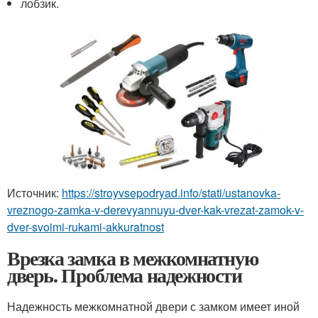
лобзик.
Источник:
https://stroyvsepodryad.info/stati/ustanovka-
vreznogo-zamka-v-derevyannuyu-dver-kak-vrezat-zamok-v-
dver-svoimi-rukami-akkuratnost
Врезка замка в межкомнатную
дверь. Проблема надежности
Надежность межкомнатной двери с замком имеет иной