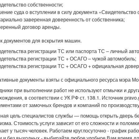
детельство собственности;
ение суда о вступлении в силу документа «Свидетельство 
ариально заверенная доверенность от собственника;
еренный договор аренды.
к документов для вскрытия машин.
детельства регистрации ТС или паспорта ТС – личный авт
детельства регистрации ТС + ОСАГО – чужой автомобиль;
детельства регистрации ТС + ОСАГО + официальная довере
тивные документы взяты с официального ресурса мэра Мо
дники при выполнении работ не используют отмычки и дру
хождения, в соответствии с УК РФ ст. 138.1. Источник pravo.
ументами от замочных брендов и компаний по производств
ная цель специалистов службы — помощь открыть дверь б
изма. Стоимость услуги зависит от его сложности и поломк
кает у тысяч человек. Работаем круглосуточно - график раб
ки и без выходных - выбирайте любое удобное Вам время д