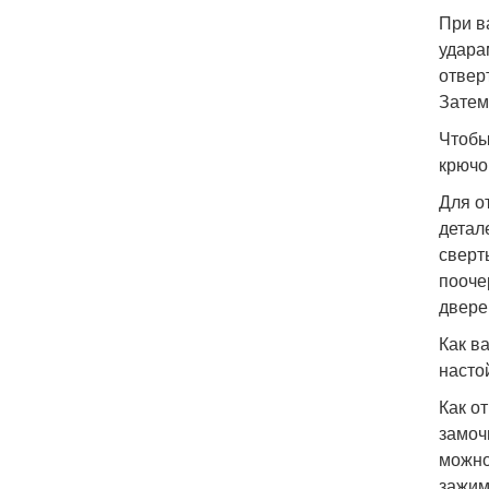
При в
удара
отвер
Затем
Чтобы
крючо
Для о
детал
сверт
пооче
двере
Как в
насто
Как о
замоч
можно
зажим