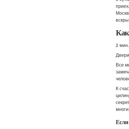
приех
Москв
вскры
Как
2 мин.
Двер
Все м
замеч
челов
К сча
цилин
секре
многи
Если