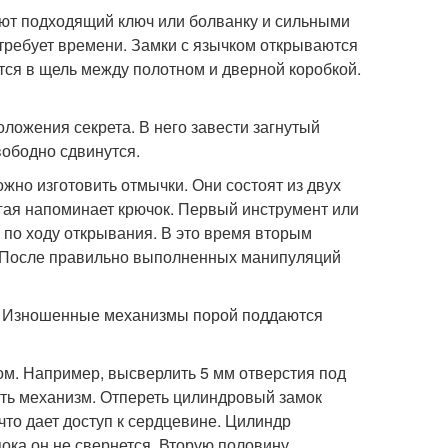
ют подходящий ключ или болванку и сильными
требует времени. Замки с язычком открываются
тся в щель между полотном и дверной коробкой.
оложения секрета. В него завести загнутый
вободно сдвинутся.
но изготовить отмычки. Они состоят из двух
угая напоминает крючок. Первый инструмент или
 по ходу открывания. В это время вторым
. После правильно выполненных манипуляций
м. Изношенные механизмы порой поддаются
ом. Например, высверлить 5 мм отверстия под
уть механизм. Отпереть цилиндровый замок
то дает доступ к сердцевине. Цилиндр
ока он не свернется. Вторую половину