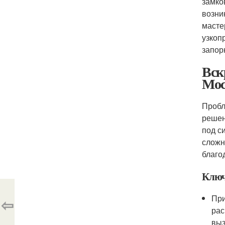
замко
возни
масте
узкоп
запор
Вск
Мос
Пробл
решен
под с
сложн
благо
Ключ
При
⇦
рас
выз