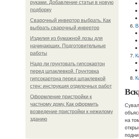
руками. Добавление статьи в новую
подборку
Сварочный инвертор выбрать. Как
В
выбрать сварочный инвертор
Изделия из бумажной лозы для
начинающих. Подготовительные
работы
К
Надо ли грунтовать гипсокартон
перед шпаклевкой. Грунтовка
К
гипсокартона перед шпаклевкой
стен: инструкция отделочных работ
Вск
Оформление пристройки к
частному дому. Как оформить
Сувал
возведение пристройки к нежилому
объяс
зданию
на то
откры
подни