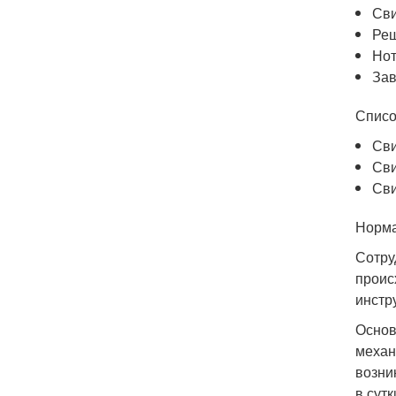
Сви
Реш
Нот
Зав
Списо
Сви
Сви
Сви
Норма
Сотру
проис
инстр
Основ
механ
возни
в сут