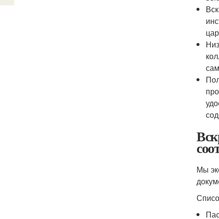
Вск
инс
цар
Низ
кол
сам
Пол
про
удо
сод
Вск
соо
Мы эк
докум
Списо
Пас