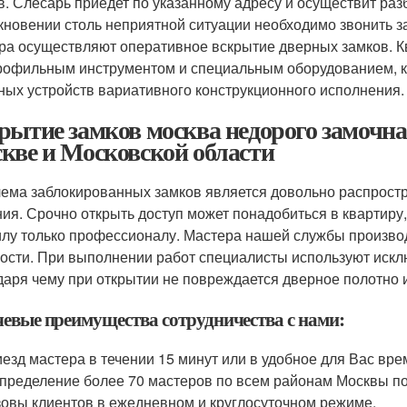
в. Слесарь приедет по указанному адресу и осуществит раз
кновении столь неприятной ситуации необходимо звонить 
ра осуществляют оперативное вскрытие дверных замков.
рофильным инструментом и специальным оборудованием, ко
ных устройств вариативного конструкционного исполнения.
рытие замков москва недорого замочна
кве и Московской области
ема заблокированных замков является довольно распростр
ия. Срочно открыть доступ может понадобиться в квартиру,
илу только профессионалу. Мастера нашей службы произво
ости. При выполнении работ специалисты используют искл
даря чему при открытии не повреждается дверное полотно и
евые преимущества сотрудничества с нами:
езд мастера в течении 15 минут или в удобное для Вас вр
пределение более 70 мастеров по всем районам Москвы по
овы клиентов в ежедневном и круглосуточном режиме.