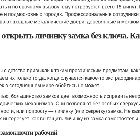
ать и по срочному вызову, ему потребуется всего 15 минут
е и подмосковных городах. Профессиональные сотрудники 
вают входные металлические двери, деревянные и межком
 открыть личинку замка без ключа. К
и
ы с детства привыкли к таким прозаическим предметам, как 
аем их только тогда, когда случается какое-то экстраордина
ек в сегодняшнем мире обойтись не может.
стью, большинство замков дает возможность исправить неп
дрических механизмов. Они позволяют без особых сверху
тности, или попросту — личинку (или секретку) замка. Не 
х интересует, как вытащить личинку из замка самостоятель
 замок почти рабочий