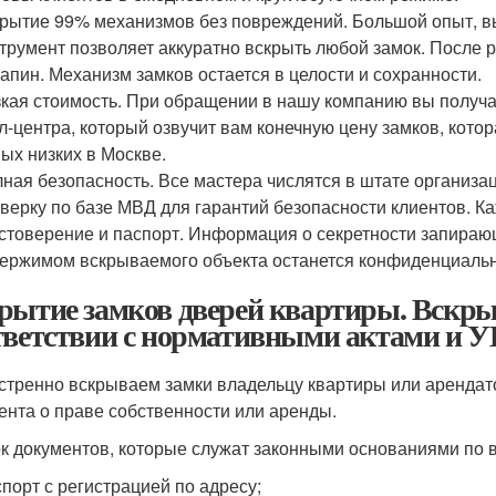
рытие 99% механизмов без повреждений. Большой опыт, 
трумент позволяет аккуратно вскрыть любой замок. После 
апин. Механизм замков остается в целости и сохранности.
кая стоимость. При обращении в нашу компанию вы получа
л-центра, который озвучит вам конечную цену замков, кото
ых низких в Москве.
ная безопасность. Все мастера числятся в штате организ
верку по базе МВД для гарантий безопасности клиентов. 
стоверение и паспорт. Информация о секретности запирающ
ержимом вскрываемого объекта останется конфиденциальн
рытие замков дверей квартиры. Вскрыт
тветствии с нормативными актами и 
стренно вскрываем замки владельцу квартиры или арендато
ента о праве собственности или аренды.
к документов, которые служат законными основаниями по в
порт с регистрацией по адресу;