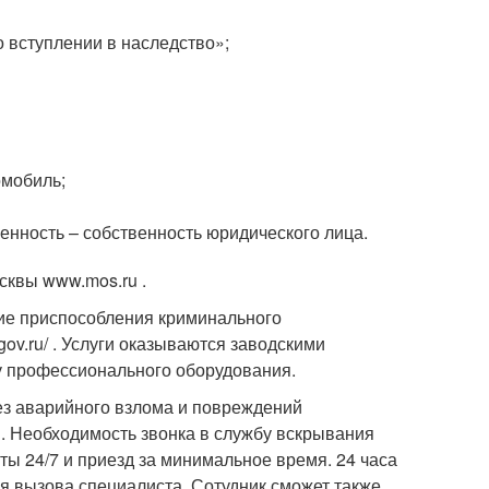
о вступлении в наследство»;
омобиль;
нность – собственность юридического лица.
сквы www.mos.ru .
гие приспособления криминального
gov.ru/ . Услуги оказываются заводскими
у профессионального оборудования.
ез аварийного взлома и повреждений
и. Необходимость звонка в службу вскрывания
оты 24/7 и приезд за минимальное время. 24 часа
ля вызова специалиста. Сотудник сможет также