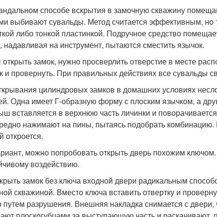
андальном способе вскрытия в замочную скважину помеща
ми выбивают сувальды. Метод считается эффективным, но 
ткой либо тонкой пластинкой. Подручное средство помещае
, надавливая на инструмент, пытаются сместить язычок.
 открыть замок, нужно просверлить отверстие в месте расп
к и провернуть. При правильных действиях все сувальды с
ткрывания цилиндровых замков в домашних условиях неслож
ей. Одна имеет Г-образную форму с плоским язычком, а др
ыш вставляется в верхнюю часть личинки и поворачивается
редно нажимают на пины, пытаясь подобрать комбинацию
й откроется.
ариант, можно попробовать открыть дверь похожим ключо
йчивому воздействию.
ткрыть замок без ключа входной двери радикальным способ
ной скважиной. Вместо ключа вставить отвертку и проверн
 путем разрушения. Внешняя накладка снимается с двери, ч
ают плоскогубцами за выступающую часть и раскачивают, п