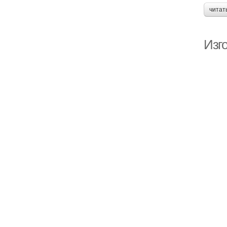
читат
Изг