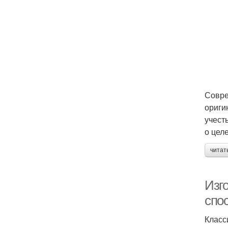
Совре
ориги
учест
о цел
читат
Изго
спо
Класс