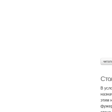
читат
Сто
В усл
назна
этим 
фужер
стене