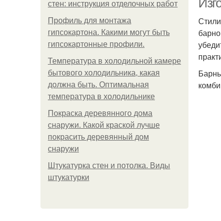
Изг
стен: инструкция отделочных работ
Стили
Профиль для монтажа
барно
гипсокартона. Какими могут быть
убеди
гипсокартонные профили.
практ
Температура в холодильной камере
Барны
бытового холодильника, какая
комби
должна быть. Оптимальная
температура в холодильнике
Покраска деревянного дома
снаружи. Какой краской лучше
покрасить деревянный дом
снаружи
Штукатурка стен и потолка. Виды
штукатурки