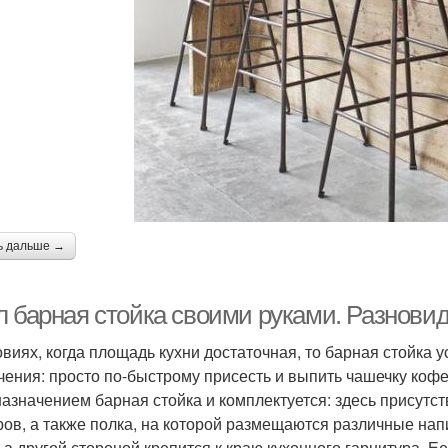
ь дальше →
л барная стойка своими руками. Разновид
овиях, когда площадь кухни достаточная, то барная стойка 
чения: просто по-быстрому присесть и выпить чашечку кофе 
назначением барная стойка и комплектуется: здесь присутст
ов, а также полка, на которой размещаются различные напи
, а другой стороной крепится к краю кухонного гарнитура. 