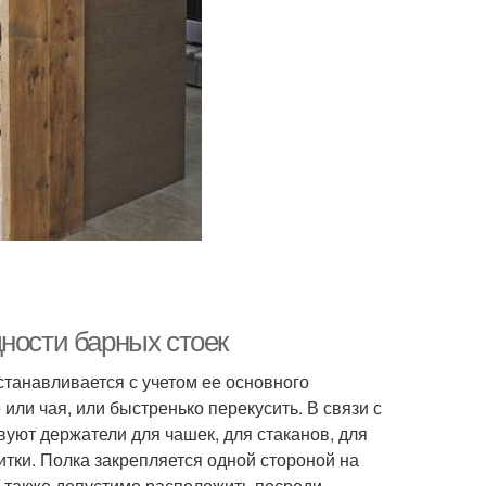
ности барных стоек
устанавливается с учетом ее основного
или чая, или быстренько перекусить. В связи с
вуют держатели для чашек, для стаканов, для
тки. Полка закрепляется одной стороной на
Ее также допустимо расположить посреди