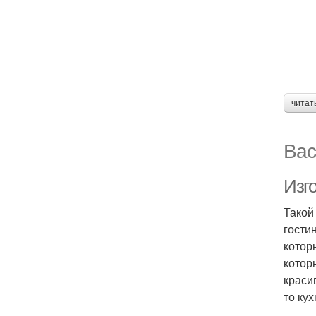
читат
Вас
Изго
Такой
гости
котор
котор
краси
то ку