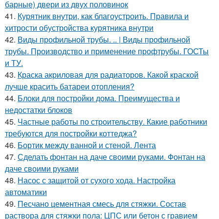
барные) двери из двух половинок
41.
Курятник внутри, как благоустроить. Правила и
хитрости обустройства курятника внутри
42.
Виды профильной трубы. .. | Виды профильной
трубы. Производство и применение профтрубы. ГОСТы
и ТУ.
43.
Краска акриловая для радиаторов. Какой краской
лучше красить батареи отопления?
44.
Блоки для постройки дома. Преимущества и
недостатки блоков
45.
Частные работы по строительству. Какие работники
требуются для постройки коттеджа?
46.
Бортик между ванной и стеной. Лента
47.
Сделать фонтан на даче своими руками. Фонтан на
даче своими руками
48.
Насос с защитой от сухого хода. Настройка
автоматики
49.
Песчано цементная смесь для стяжки. Состав
раствора для стяжки пола: ЦПС или бетон с гравием