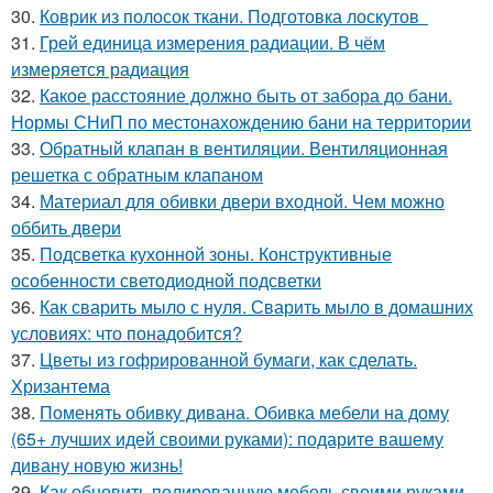
30.
Коврик из полосок ткани. Подготовка лоскутов
31.
Грей единица измерения радиации. В чём
измеряется радиация
32.
Какое расстояние должно быть от забора до бани.
Нормы СНиП по местонахождению бани на территории
33.
Обратный клапан в вентиляции. Вентиляционная
решетка с обратным клапаном
34.
Материал для обивки двери входной. Чем можно
оббить двери
35.
Подсветка кухонной зоны. Конструктивные
особенности светодиодной подсветки
36.
Как сварить мыло с нуля. Сварить мыло в домашних
условиях: что понадобится?
37.
Цветы из гофрированной бумаги, как сделать.
Хризантема
38.
Поменять обивку дивана. Обивка мебели на дому
(65+ лучших идей своими руками): подарите вашему
дивану новую жизнь!
39.
Как обновить полированную мебель своими руками.