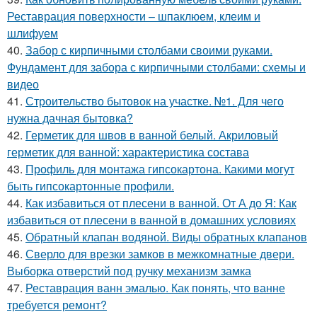
Реставрация поверхности – шпаклюем, клеим и
шлифуем
40.
Забор с кирпичными столбами своими руками.
Фундамент для забора с кирпичными столбами: схемы и
видео
41.
Строительство бытовок на участке. №1. Для чего
нужна дачная бытовка?
42.
Герметик для швов в ванной белый. Акриловый
герметик для ванной: характеристика состава
43.
Профиль для монтажа гипсокартона. Какими могут
быть гипсокартонные профили.
44.
Как избавиться от плесени в ванной. От А до Я: Как
избавиться от плесени в ванной в домашних условиях
45.
Обратный клапан водяной. Виды обратных клапанов
46.
Сверло для врезки замков в межкомнатные двери.
Выборка отверстий под ручку механизм замка
47.
Реставрация ванн эмалью. Как понять, что ванне
требуется ремонт?