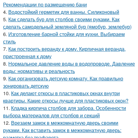
Рекомендации по размещению бани
4.
Водостойкий герметик для ванны. Силиконовый
5.
Как сделать бур для столбов своими руками. Как
сделать самодельный земляной бур (ямобур, землебур)
6.
Изготовление барной стойки для кухни. Выбираем
стиль
7.
Как построить веранду к дому. Кирпичная веранда,
пристроенная к дому
8.
Нормальное давление воды в водопроводе. Давление
воды: нормативы и реальность
9.
Как организовать детскую комнату. Как правильно
зонировать детскую
10.
Как делают откосы в пластиковых окнах внутри
квартиры. Какие откосы лучше для пластиковых окон?
11.
Кладка кирпича столбов для забора. Особенности
выбора материалов для столбов и секций
12.
Врезаем замок в межкомнатную дверь своими
руками. Как вставить замок в межкомнатную дверь:
разметка без трафарета