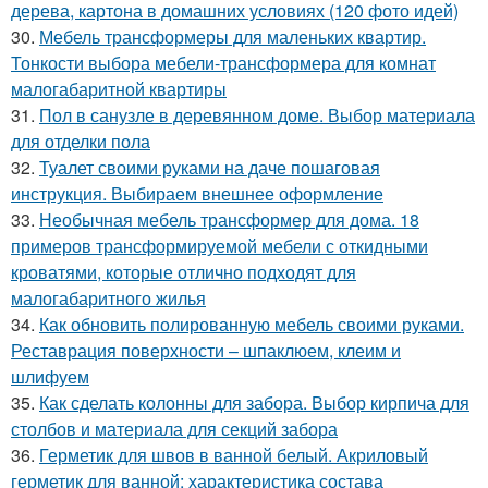
дерева, картона в домашних условиях (120 фото идей)
30.
Мебель трансформеры для маленьких квартир.
Тонкости выбора мебели-трансформера для комнат
малогабаритной квартиры
31.
Пол в санузле в деревянном доме. Выбор материала
для отделки пола
32.
Туалет своими руками на даче пошаговая
инструкция. Выбираем внешнее оформление
33.
Необычная мебель трансформер для дома. 18
примеров трансформируемой мебели с откидными
кроватями, которые отлично подходят для
малогабаритного жилья
34.
Как обновить полированную мебель своими руками.
Реставрация поверхности – шпаклюем, клеим и
шлифуем
35.
Как сделать колонны для забора. Выбор кирпича для
столбов и материала для секций забора
36.
Герметик для швов в ванной белый. Акриловый
герметик для ванной: характеристика состава