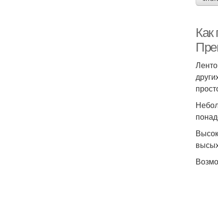
Как
Пре
Ленто
други
прост
Небол
понад
Высок
высых
Возмо