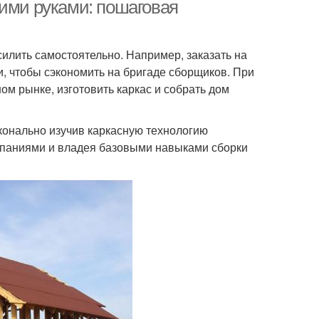
фундамента
фундамента
оими руками: пошаговая
силить самостоятельно. Например, заказать на
Арматуры для
Арматуры для
и, чтобы сэкономить на бригаде сборщиков. При
фундамента
ленточного фундамента
м рынке, изготовить каркас и собрать дом
Каркас для ленточного
сконально изучив каркасную технологию
амент под забор
фундамента
паниями и владея базовыми навыками сборки