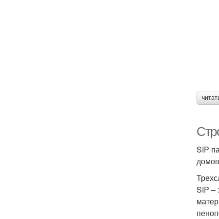
читат
Стро
SIP п
домов
Трехс
SIP –
матер
пеноп