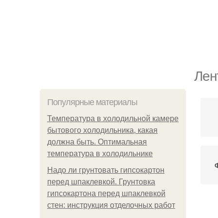
Лен
Популярные материалы
Температура в холодильной камере
бытового холодильника, какая
должна быть. Оптимальная
температура в холодильнике
Надо ли грунтовать гипсокартон
перед шпаклевкой. Грунтовка
гипсокартона перед шпаклевкой
стен: инструкция отделочных работ
Х