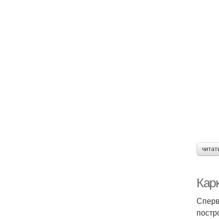
читат
Карк
Сперв
постр