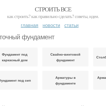
СТРОИТЬ ВСЕ
как строить? как правильно сделать? советы, идеи.
главная
новости
статьи
точный фундамент
Фундамент под
Свайно-винтовой
Стол
каркасный дом
фундамент
Арматуры в
Арма
Фундамент под сип
фундаменте
омуты в ленточном
Инструкция к