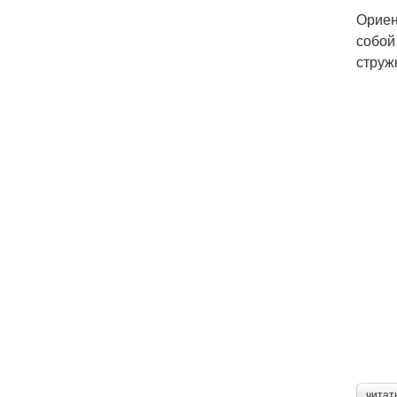
Ориен
собой
струж
читат