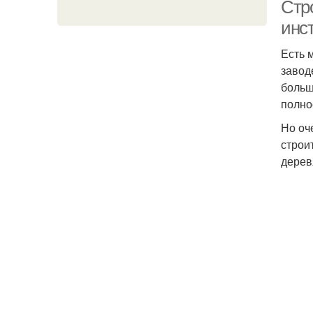
Стр
инс
Есть 
завод
больш
полно
Но оч
Арм
строи
дерев
Фу