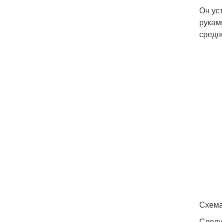
Он ус
рукам
средн
Схема
Следу