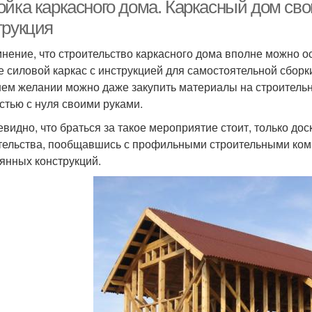
фундаменте
фундаменту
ойка каркасного дома. Каркасный дом св
трукция
мнение, что строительство каркасного дома вполне можно о
Арматуры под
Арматура для
е силовой каркас с инструкцией для самостоятельной сборк
фундамент
ленточного фундамента
ем желании можно даже закупить материалы на строительно
стью с нуля своими руками.
Арматуры в ленточном
евидно, что браться за такое мероприятие стоит, только до
атуры на фундамент
Фунд
фундаменте
тельства, пообщавшись с профильными строительными ком
янных конструкций.
ндамент под теплицу