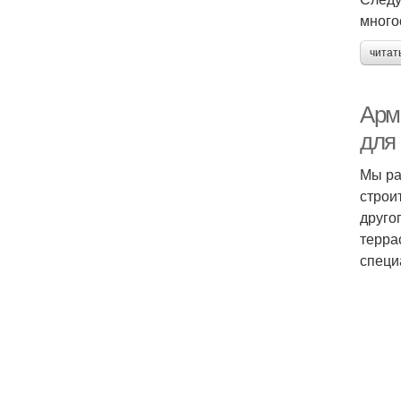
много
читат
Арм
для
Мы ра
строи
друго
терра
специ