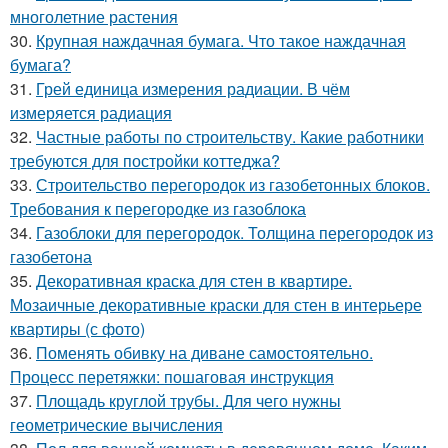
многолетние растения
30.
Крупная наждачная бумага. Что такое наждачная
бумага?
31.
Грей единица измерения радиации. В чём
измеряется радиация
32.
Частные работы по строительству. Какие работники
требуются для постройки коттеджа?
33.
Строительство перегородок из газобетонных блоков.
Требования к перегородке из газоблока
34.
Газоблоки для перегородок. Толщина перегородок из
газобетона
35.
Декоративная краска для стен в квартире.
Мозаичные декоративные краски для стен в интерьере
квартиры (с фото)
36.
Поменять обивку на диване самостоятельно.
Процесс перетяжки: пошаговая инструкция
37.
Площадь круглой трубы. Для чего нужны
геометрические вычисления