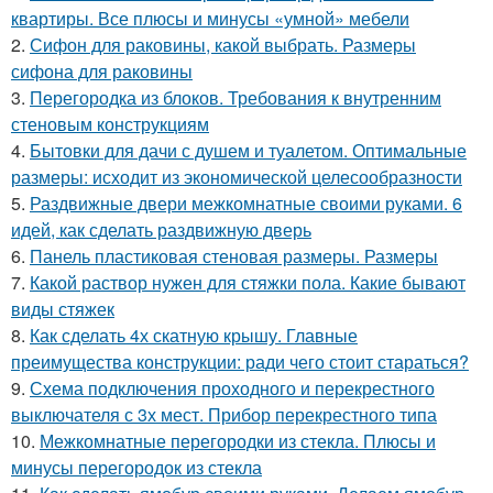
квартиры. Все плюсы и минусы «умной» мебели
2.
Сифон для раковины, какой выбрать. Размеры
сифона для раковины
3.
Перегородка из блоков. Требования к внутренним
стеновым конструкциям
4.
Бытовки для дачи с душем и туалетом. Оптимальные
размеры: исходит из экономической целесообразности
5.
Раздвижные двери межкомнатные своими руками. 6
идей, как сделать раздвижную дверь
6.
Панель пластиковая стеновая размеры. Размеры
7.
Какой раствор нужен для стяжки пола. Какие бывают
виды стяжек
8.
Как сделать 4х скатную крышу. Главные
преимущества конструкции: ради чего стоит стараться?
9.
Схема подключения проходного и перекрестного
выключателя с 3х мест. Прибор перекрестного типа
10.
Межкомнатные перегородки из стекла. Плюсы и
минусы перегородок из стекла