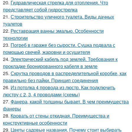
20.
Гидравлическая стрелка для отопления. Что
представляет собой гидрострелка
21.
Строительство уличного туалета. Виды дачных
туалетов
22.
Реставрация ванны эмалью. Особенности
технологии
23.
Погреб в гараже без сырости. Сушка подвала с
помощью свечей, жаровни и осушителя
24.
Электрический кабель под землей. Требования к
прокладке бронированного кабеля в земле
25.
Скрутка проводов в распределительной коробке, как
правильно без пайки. Принцип соединения
26.
Из потолка 4 провода из люстр. Как подключить
люстру с 2, 3, 4 проводами (схемы)
27.
Фанера, какой толщины бывает. В чем преимущества
фанеры
28.
Кровать от стены откидная. Преимущества и
конструктивные особенности
29.
Цветы садовые названия. Почему стоит выбирать