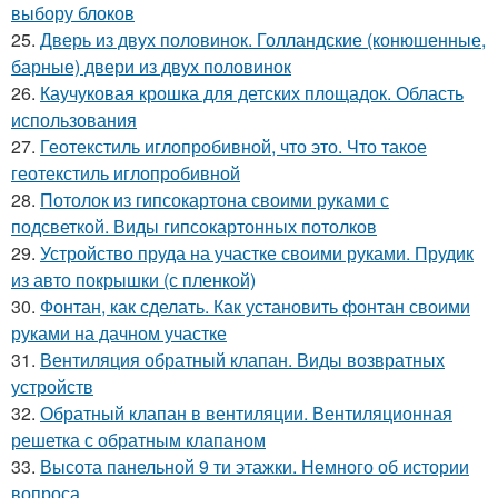
выбору блоков
25.
Дверь из двух половинок. Голландские (конюшенные,
барные) двери из двух половинок
26.
Каучуковая крошка для детских площадок. Область
использования
27.
Геотекстиль иглопробивной, что это. Что такое
геотекстиль иглопробивной
28.
Потолок из гипсокартона своими руками с
подсветкой. Виды гипсокартонных потолков
29.
Устройство пруда на участке своими руками. Прудик
из авто покрышки (с пленкой)
30.
Фонтан, как сделать. Как установить фонтан своими
руками на дачном участке
31.
Вентиляция обратный клапан. Виды возвратных
устройств
32.
Обратный клапан в вентиляции. Вентиляционная
решетка с обратным клапаном
33.
Высота панельной 9 ти этажки. Немного об истории
вопроса