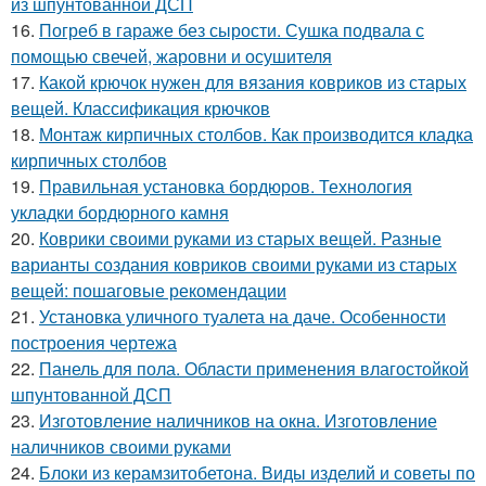
из шпунтованной ДСП
16.
Погреб в гараже без сырости. Сушка подвала с
помощью свечей, жаровни и осушителя
17.
Какой крючок нужен для вязания ковриков из старых
вещей. Классификация крючков
18.
Монтаж кирпичных столбов. Как производится кладка
кирпичных столбов
19.
Правильная установка бордюров. Технология
укладки бордюрного камня
20.
Коврики своими руками из старых вещей. Разные
варианты создания ковриков своими руками из старых
вещей: пошаговые рекомендации
21.
Установка уличного туалета на даче. Особенности
построения чертежа
22.
Панель для пола. Области применения влагостойкой
шпунтованной ДСП
23.
Изготовление наличников на окна. Изготовление
наличников своими руками
24.
Блоки из керамзитобетона. Виды изделий и советы по