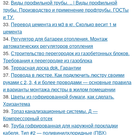
32.
Виды профильной трубы. .. | Виды профильной
трубы. Производство и применение профтрубы. ГОСТы
и ТУ.
33.
Перевод цемента из м3 в кг. Сколько весит 1 м
цемента
34.
Регулятор для батареи отопления. Монтаж
автоматических регуляторов отопления
35.
Строительство перегородок из газобетонных блоков.
Требования к перегородке из газоблока
36.
Террасная доска dpk. Гарантии
37.
Провода в люстре. Как подключить люстру своими
руками с 2, 3, 4 и более проводами — основные правила
и варианты монтажа люстры в жилом помещении
38.
Цветы из гофрированной бумаги, как сделать.
Хризантема
39.
Топаз канализационные системы. Д —
Компрессорный отсек
40.
Труба гофрированная для наружной прокладки
кабеля. Тип #2 — поливинилхлоридные (ПВХ)