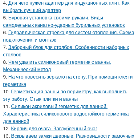
4.
Для чего нужен адаптер для индукционных плит. Как
выбрать лучший адаптер
5.
Буровая установка своими руками. Виды
самодельных канатно-ударных бурильных установок
6.
Гидравлическая стрелка для систем отопления. Схема
подключения и монтаж
7.
Заборный блок для столбов. Особенности наборных
столбов
8.
Чем удалить силиконовый герметик с ванны.
Механический метод
9.
На что повесить зеркало на стену. При помощи клея и
герметика
10.
Герметизация ванны по периметру, как выполнить
эту работу. Стык плитки и ванны
11.
Силикон акриловый герметик для ванной.
Характеристика силиконового водостойкого герметика
для ванной
12.
Кирпич для очага. Заглубленный очаг
13.
Вскрываем замки дверные. Разновидности замочных