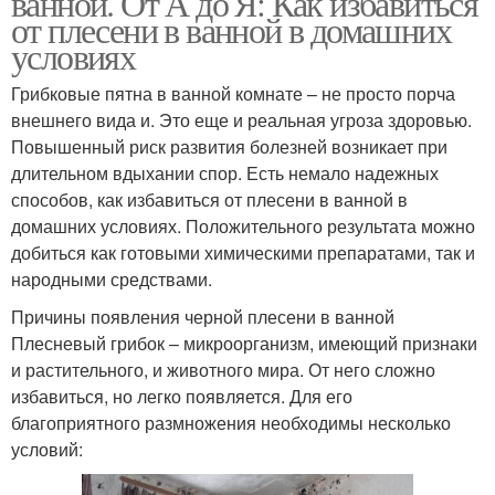
ванной. От А до Я: Как избавиться
от плесени в ванной в домашних
условиях
Средство от черной
Грибковые пятна в ванной комнате – не просто порча
Средства от плесени
плесени
внешнего вида и. Это еще и реальная угроза здоровью.
Повышенный риск развития болезней возникает при
длительном вдыхании спор. Есть немало надежных
способов, как избавиться от плесени в ванной в
домашних условиях. Положительного результата можно
добиться как готовыми химическими препаратами, так и
народными средствами.
Причины появления черной плесени в ванной
Плесневый грибок – микроорганизм, имеющий признаки
и растительного, и животного мира. От него сложно
избавиться, но легко появляется. Для его
благоприятного размножения необходимы несколько
условий: