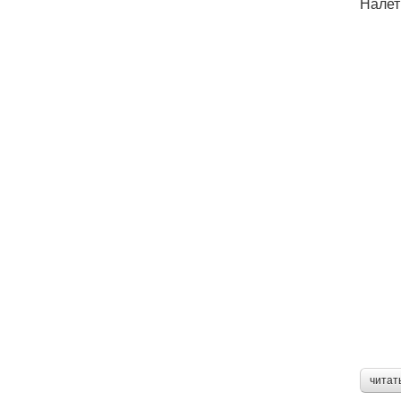
Налет
читат