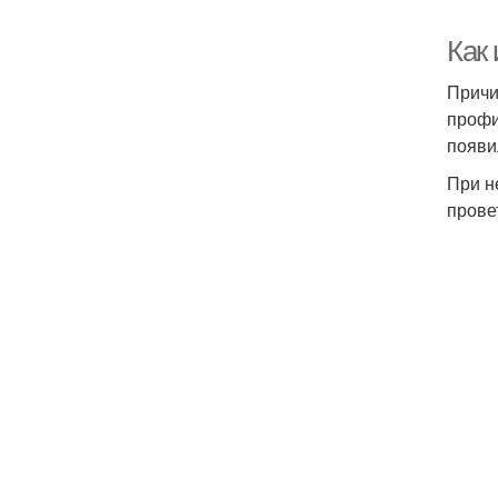
Как
Причи
профи
появи
При н
прове