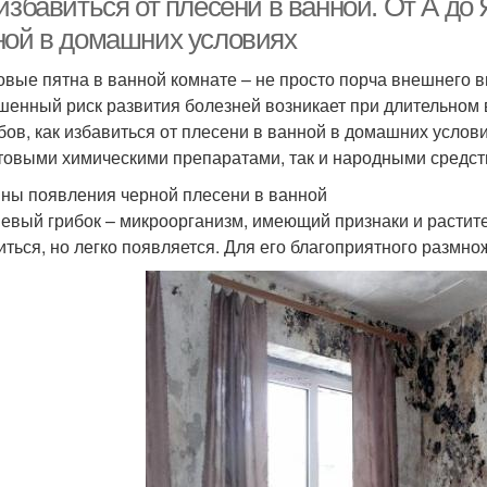
избавиться от плесени в ванной. От А до 
ной в домашних условиях
овые пятна в ванной комнате – не просто порча внешнего в
енный риск развития болезней возникает при длительном 
бов, как избавиться от плесени в ванной в домашних услов
отовыми химическими препаратами, так и народными средст
ны появления черной плесени в ванной
евый грибок – микроорганизм, имеющий признаки и растите
иться, но легко появляется. Для его благоприятного размн