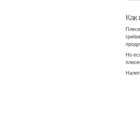
Как 
Плесе
грибо
проду
Но ес
плесе
Налет