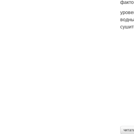
факто
урове
водны
сушите
читат