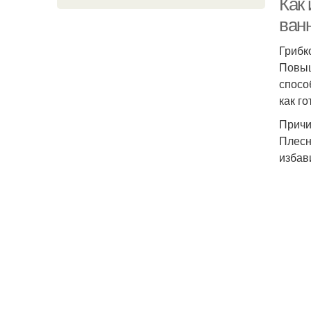
Как 
ван
Грибк
Повыш
спосо
как г
Причи
Плесн
избав