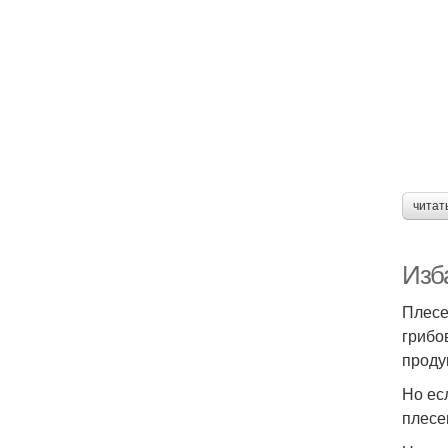
читат
Изб
Плесе
грибо
проду
Но ес
плесе