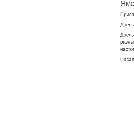
Ямо
Присп
Дрель
Дрель
разны
насто
Насад