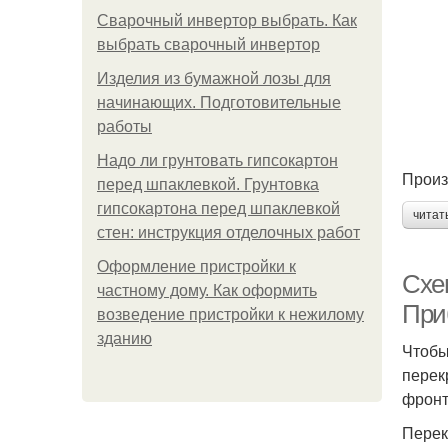
Сварочный инвертор выбрать. Как
выбрать сварочный инвертор
Изделия из бумажной лозы для
начинающих. Подготовительные
работы
Надо ли грунтовать гипсокартон
Произ
перед шпаклевкой. Грунтовка
гипсокартона перед шпаклевкой
читат
стен: инструкция отделочных работ
Оформление пристройки к
Схе
частному дому. Как оформить
При
возведение пристройки к нежилому
зданию
Чтобы
перек
фронт
Перек