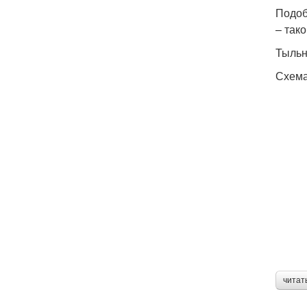
Подоб
– так
Тыльн
Схема
читат