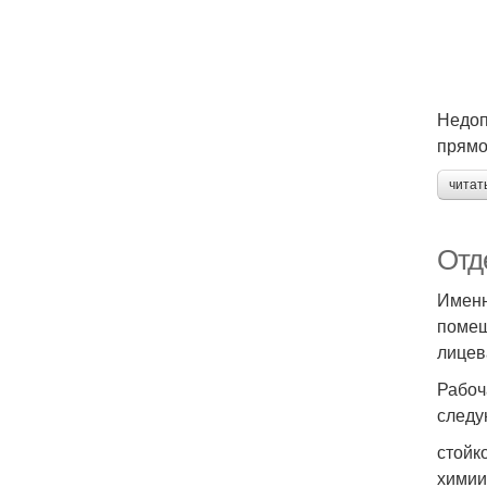
Недоп
прямо
читат
Отд
Именн
помещ
лицев
Рабоч
следу
стойк
химии