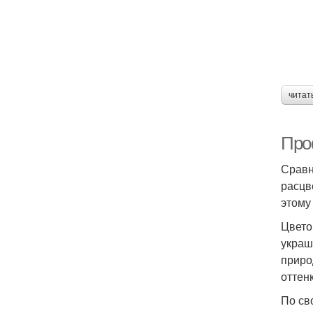
читат
Про
Сравн
расцв
этому
Цвето
украш
приро
оттен
По св