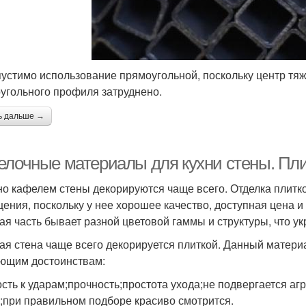
устимо использование прямоугольной, поскольку центр тя
угольного профиля затруднено.
ь дальше →
елочные материалы для кухни стены. Пл
о кафелем стены декорируются чаще всего. Отделка плитко
ения, поскольку у нее хорошее качество, доступная цена и
ая часть бывает разной цветовой гаммы и структуры, что ук
ая стена чаще всего декорируется плиткой. Данный матери
ющим достоинствам:
ость к ударам;прочность;простота ухода;не подвергается а
;при правильном подборе красиво смотрится.