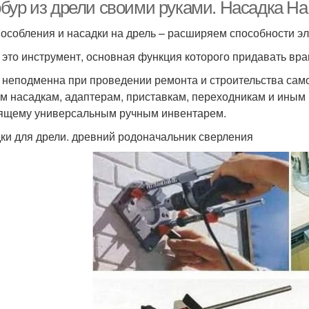
бур из дрели своими руками. Насадка Н
особления и насадки на дрель – расширяем способности э
 это инструмент, основная функция которого придавать вр
 неподменна при проведении ремонта и строительства само
м насадкам, адаптерам, приставкам, переходникам и иным
ящему универсальным ручным инвентарем.
ки для дрели. древний родоначальник сверления