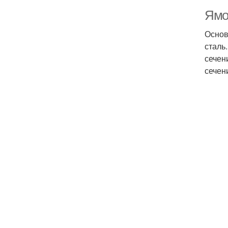
Ямо
Основ
сталь
сечен
сечен