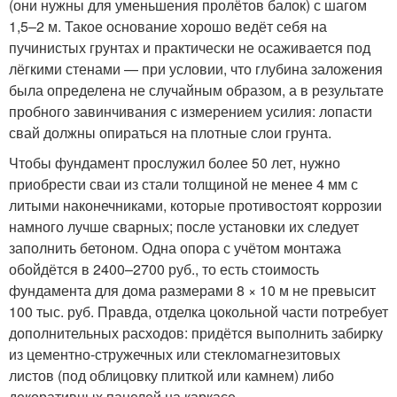
(они нужны для уменьшения пролётов балок) с шагом
1,5–2 м. Такое основание хорошо ведёт себя на
пучинистых грунтах и практически не осаживается под
лёгкими стенами — при условии, что глубина заложения
была определена не случайным образом, а в результате
пробного завинчивания с измерением усилия: лопасти
свай должны опираться на плотные слои грунта.
Чтобы фундамент прослужил более 50 лет, нужно
приобрести сваи из стали толщиной не менее 4 мм с
литыми наконечниками, которые противостоят коррозии
намного лучше сварных; после установки их следует
заполнить бетоном. Одна опора с учётом монтажа
обойдётся в 2400–2700 руб., то есть стоимость
фундамента для дома размерами 8 × 10 м не превысит
100 тыс. руб. Правда, отделка цокольной части потребует
дополнительных расходов: придётся выполнить забирку
из цементно-стружечных или стекломагнезитовых
листов (под облицовку плиткой или камнем) либо
декоративных панелей на каркасе.