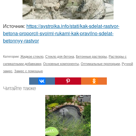
Источник:
https://aystroika.info/stati/kak-sdelat-rastvor-
betona-proporcii-svoimi-rukami-kak-pravilno-sdelat-
betonnyy-rastvor
Категории:
Жидкое стекло
,
Стекло для бетона
,
Бетонные растворы
,
Растворы с
силикатными добавками
,
Основные компоненты
,
Оптимальные пропорции
,
Ручной
замес
,
Замес с помощью
Читайте также