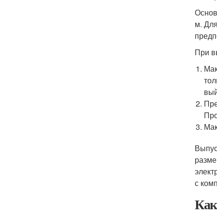
Основ
м. Дл
предп
При в
Мак
тол
вый
Пре
Про
Мак
Выпус
разме
элект
с ком
Как