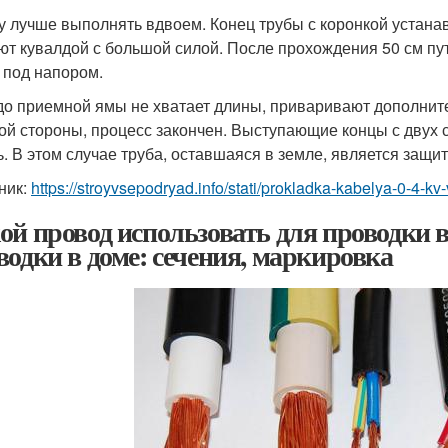
у лучше выполнять вдвоем. Конец трубы с коронкой устана
ют кувалдой с большой силой. После прохождения 50 см пу
 под напором.
до приемной ямы не хватает длины, приваривают дополните
гой стороны, процесс закончен. Выступающие концы с двух 
ь. В этом случае труба, оставшаяся в земле, является защит
ник:
https://stroyvsepodryad.info/stati/prokladka-kabelya-0-4-kv
ой провод использовать для проводки в
водки в доме: сечения, маркировка