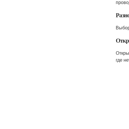
прово
Разн
Выбор
Откр
Откры
где н