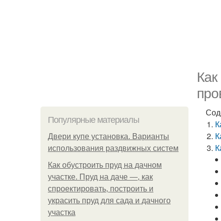
Как
про
Сод
Популярные материалы
К
К
Двери купе установка. Варианты
К
использования раздвижных систем
Как обустроить пруд на дачном
участке. Пруд на даче —, как
спроектировать, построить и
украсить пруд для сада и дачного
участка