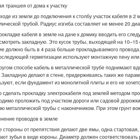
ая траншея от дома к участку
ходе из земли до подключения к столбу участок кабеля в 2 
лической трубой. Радиус изгиба составляет не менее 20 ди
рокладке кабеля в земле на даче к домику вводить его след
смотреть закладную. Это кусок трубы, выходящей на 10–15 
ие должно быть в 4 раза больше прокладываемого провода.
оследующей герметизации используют монтажную пену или 
ругом способе кабель в металлической трубе поднимают вдо
 Закладную делают в стене, придерживаясь таких же параме
ьзуют, если фундамент из монолитной плиты и его не хочет
 сделать прокладку электрокабеля под землей методом про
одимо проложить под участком дороги или садовой дорожки
лю металлической трубы с наконечником. При этом грунт во
нение проводов в земле
е стороны от препятствия делают две ямы, одна стартовая,
ают зубья в виде короны. Диаметр должен соответствовать