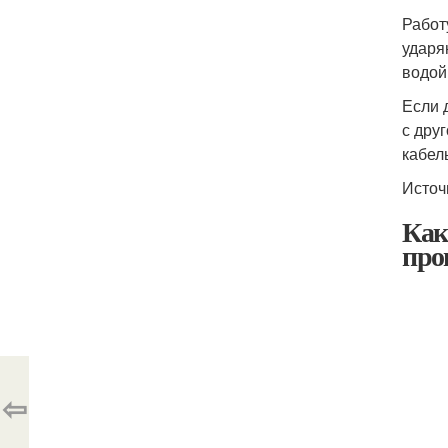
Работ
ударя
водой
Если 
с дру
кабел
Источ
Как
про
⇦