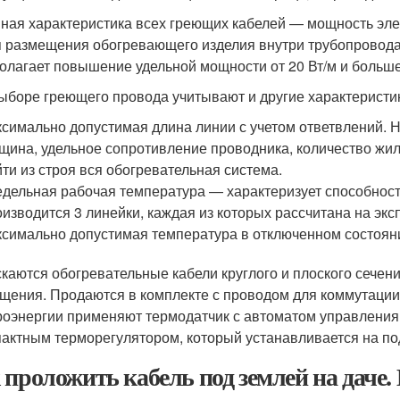
ная характеристика всех греющих кабелей — мощность элек
я размещения обогревающего изделия внутри трубопровода 
олагает повышение удельной мощности от 20 Вт/м и больше
ыборе греющего провода учитывают и другие характеристик
симально допустимая длина линии с учетом ответвлений.
щина, удельное сопротивление проводника, количество жил
ти из строя вся обогревательная система.
дельная рабочая температура — характеризует способност
изводится 3 линейки, каждая из которых рассчитана на эк
симально допустимая температура в отключенном состоян
каются обогревательные кабели круглого и плоского сечен
щения. Продаются в комплекте с проводом для коммутации 
роэнергии применяют термодатчик с автоматом управлени
пактным терморегулятором, который устанавливается на п
 проложить кабель под землей на даче.