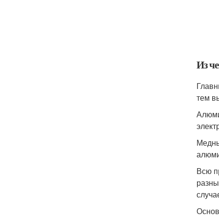
Из ч
Главн
тем в
Алюми
элект
Медны
алюми
Всю п
разны
случа
Основ