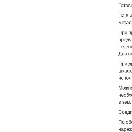
Готов
На вы
метал
При п
преду
сечен
Для п
При д
шкаф.
испол
Можно
необх
в зем
Соеди
По об
нарез