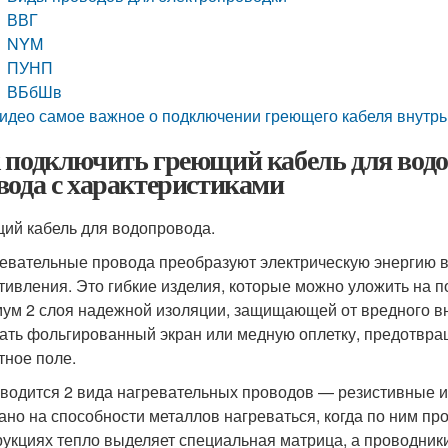
ВВГ
NYM
ПУНП
ВБбШв
идео самое важное о подключении греющего кабеля внутрь
 подключить греющий кабель для водо
вода с характеристиками
ий кабель для водопровода.
евательные провода преобразуют электрическую энергию в 
тивления. Это гибкие изделия, которые можно уложить на 
ум 2 слоя надежной изоляции, защищающей от вредного вн
ать фольгированный экран или медную оплетку, предотвр
тное поле.
водится 2 вида нагревательных проводов — резистивные 
ано на способности металлов нагреваться, когда по ним п
рукциях тепло выделяет специальная матрица, а проводник