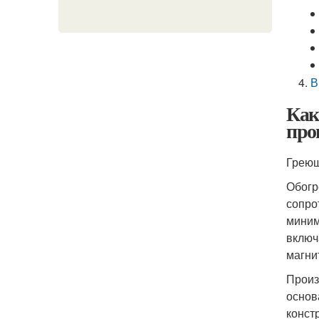
В
Как
про
Греющ
Обогр
сопро
миним
включ
магни
Произ
основ
конст