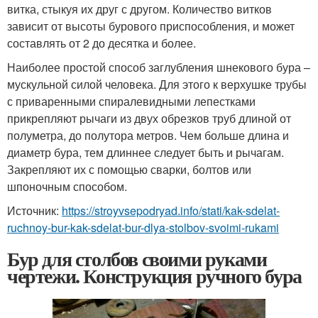
витка, стыкуя их друг с другом. Количество витков
зависит от высоты бурового приспособления, и может
составлять от 2 до десятка и более.
Наиболее простой способ заглубления шнекового бура –
мускульной силой человека. Для этого к верхушке трубы
с приваренными спиралевидными лепестками
прикрепляют рычаги из двух обрезков труб длиной от
полуметра, до полутора метров. Чем больше длина и
диаметр бура, тем длиннее следует быть и рычагам.
Закрепляют их с помощью сварки, болтов или
шпоночным способом.
Источник:
https://stroyvsepodryad.info/stati/kak-sdelat-
ruchnoy-bur-kak-sdelat-bur-dlya-stolbov-svoimi-rukami
Бур для столбов своими руками
чертежи. Конструкция ручного бура