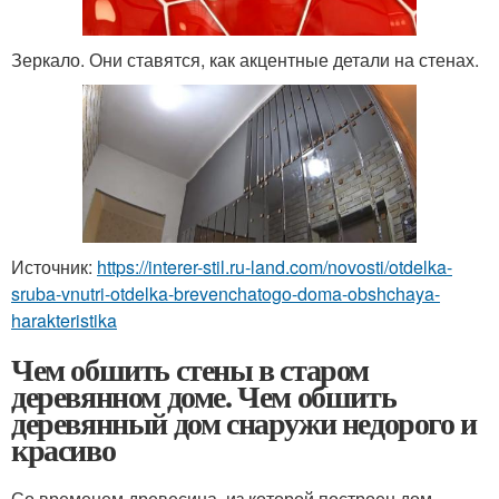
Зеркало. Они ставятся, как акцентные детали на стенах.
Источник:
https://interer-stil.ru-land.com/novosti/otdelka-
sruba-vnutri-otdelka-brevenchatogo-doma-obshchaya-
harakteristika
Чем обшить стены в старом
деревянном доме. Чем обшить
деревянный дом снаружи недорого и
красиво
Со временем древесина, из которой построен дом,