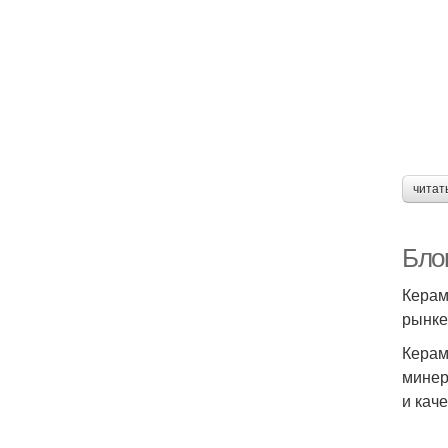
читат
Бло
Керам
рынке
Керам
минер
и каче