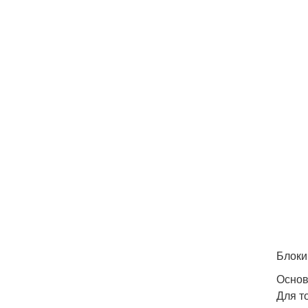
Блоки
Основ
Для т