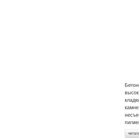
Бетон
высок
кладк
камне
несъе
пигме
читат