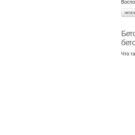
Воспо
читат
Бет
бет
Что т