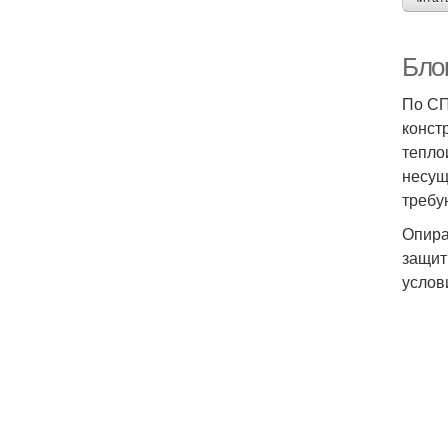
Бло
По СП
конст
тепло
несущ
требу
Опира
защит
услов