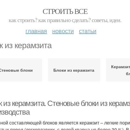
СТРОИТЬ ВСЕ
как строить? как правильно сделать? советы, идеи.
главная
новости
статьи
к из керамзита
Керамзи
Стеновые блоки
Блоки из керамзита
б
 из керамзита. Стеновые блоки из керамз
изводства
ной составляющей блоков является керамзит – легкие пор
стых пород (легкоплавких, с долей кварца не более 30 %).