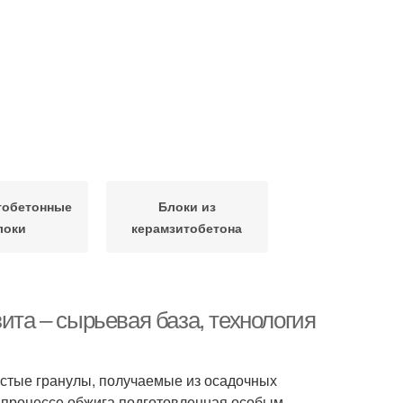
тобетонные
Блоки из
локи
керамзитобетона
ита – сырьевая база, технология
истые гранулы, получаемые из осадочных
 В процессе обжига подготовленная особым