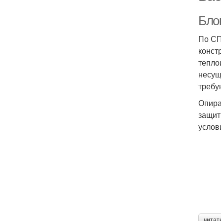
Бло
По СП
конст
тепло
несущ
требу
Опира
защит
услов
читат