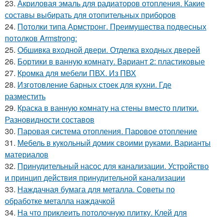
23.
Акриловая эмаль для радиаторов отопления. Какие
составы выбирать для отопительных приборов
24.
Потолки типа Армстронг. Преимущества подвесных
потолков Armstrong:
25.
Обшивка входной двери. Отделка входных дверей
26.
Бортики в ванную комнату. Вариант 2: пластиковые
27.
Кромка для мебели ПВХ. Из ПВХ
28.
Изготовление барных стоек для кухни. Где
разместить
29.
Краска в ванную комнату на стены вместо плитки.
Разновидности составов
30.
Паровая система отопления. Паровое отопление
31.
Мебель в кукольный домик своими руками. Варианты
материалов
32.
Принудительный насос для канализации. Устройство
и принцип действия принудительной канализации
33.
Наждачная бумага для металла. Советы по
обработке металла наждачкой
34.
На что приклеить потолочную плитку. Клей для