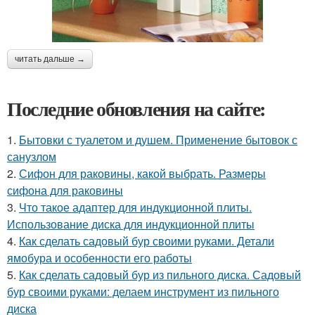
читать дальше →
Последние обновления на сайте:
1.
Бытовки с туалетом и душем. Применение бытовок с
санузлом
2.
Сифон для раковины, какой выбрать. Размеры
сифона для раковины
3.
Что такое адаптер для индукционной плиты.
Использование диска для индукционной плиты
4.
Как сделать садовый бур своими руками. Детали
ямобура и особенности его работы
5.
Как сделать садовый бур из пильного диска. Садовый
бур своими руками: делаем инструмент из пильного
диска