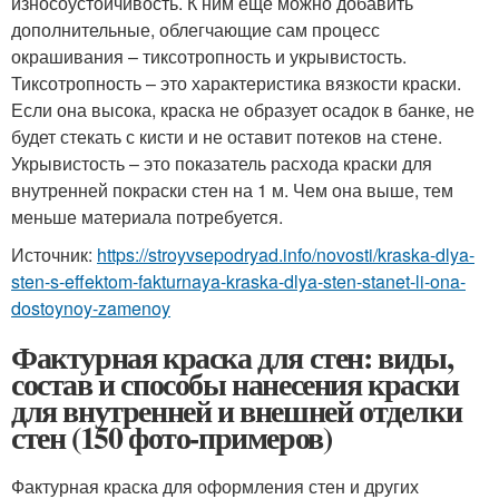
износоустойчивость. К ним еще можно добавить
дополнительные, облегчающие сам процесс
окрашивания – тиксотропность и укрывистость.
Тиксотропность – это характеристика вязкости краски.
Если она высока, краска не образует осадок в банке, не
будет стекать с кисти и не оставит потеков на стене.
Укрывистость – это показатель расхода краски для
внутренней покраски стен на 1 м. Чем она выше, тем
меньше материала потребуется.
Источник:
https://stroyvsepodryad.info/novosti/kraska-dlya-
sten-s-effektom-fakturnaya-kraska-dlya-sten-stanet-li-ona-
dostoynoy-zamenoy
Фактурная краска для стен: виды,
состав и способы нанесения краски
для внутренней и внешней отделки
стен (150 фото-примеров)
Фактурная краска для оформления стен и других