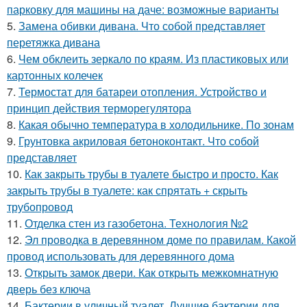
парковку для машины на даче: возможные варианты
5.
Замена обивки дивана. Что собой представляет
перетяжка дивана
6.
Чем обклеить зеркало по краям. Из пластиковых или
картонных колечек
7.
Термостат для батареи отопления. Устройство и
принцип действия терморегулятора
8.
Какая обычно температура в холодильнике. По зонам
9.
Грунтовка акриловая бетоноконтакт. Что собой
представляет
10.
Как закрыть трубы в туалете быстро и просто. Как
закрыть трубы в туалете: как спрятать + скрыть
трубопровод
11.
Отделка стен из газобетона. Технология №2
12.
Эл проводка в деревянном доме по правилам. Какой
провод использовать для деревянного дома
13.
Открыть замок двери. Как открыть межкомнатную
дверь без ключа
14.
Бактерии в уличный туалет. Лучшие бактерии для