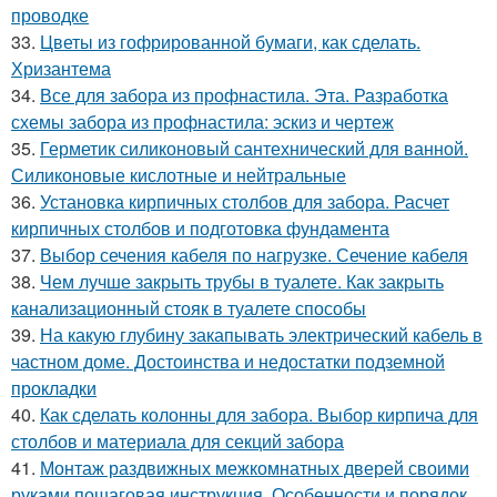
проводке
33.
Цветы из гофрированной бумаги, как сделать.
Хризантема
34.
Все для забора из профнастила. Эта. Разработка
схемы забора из профнастила: эскиз и чертеж
35.
Герметик силиконовый сантехнический для ванной.
Силиконовые кислотные и нейтральные
36.
Установка кирпичных столбов для забора. Расчет
кирпичных столбов и подготовка фундамента
37.
Выбор сечения кабеля по нагрузке. Сечение кабеля
38.
Чем лучше закрыть трубы в туалете. Как закрыть
канализационный стояк в туалете способы
39.
На какую глубину закапывать электрический кабель в
частном доме. Достоинства и недостатки подземной
прокладки
40.
Как сделать колонны для забора. Выбор кирпича для
столбов и материала для секций забора
41.
Монтаж раздвижных межкомнатных дверей своими
руками пошаговая инструкция. Особенности и порядок