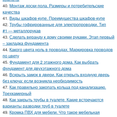
40.
Монтаж доски пола. Размеры и потребительские
качества
41.
Виды шкафов-купе. Преимущества шкафов-купе
42.
Трубы гофрированные для электропроводки. Тип
#1 — металлорукав
43.
Сделать веранду к дому своими руками. Этап первый
– закладка фундамента
44.
Какого цвета ноль в проводах. Маркировка проводов
по цвету
45.
Фундамент для 2 этажного дома. Как выбрать
фундамент для двухэтажного дома
46.
Вскрыть замок в двери. Как открыть входную дверь
без ключа: если возникла необходимость
47.
Как правильно закопать кольца под канализацию.
Трехкамерный
48.
Как закрыть трубы в туалете. Какие встречаются
варианты разводки труб в туалете
49.
Кромка ПВХ для мебели. Что такое мебельная