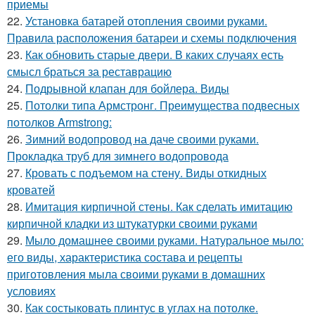
приемы
22.
Установка батарей отопления своими руками.
Правила расположения батареи и схемы подключения
23.
Как обновить старые двери. В каких случаях есть
смысл браться за реставрацию
24.
Подрывной клапан для бойлера. Виды
25.
Потолки типа Армстронг. Преимущества подвесных
потолков Armstrong:
26.
Зимний водопровод на даче своими руками.
Прокладка труб для зимнего водопровода
27.
Кровать с подъемом на стену. Виды откидных
кроватей
28.
Имитация кирпичной стены. Как сделать имитацию
кирпичной кладки из штукатурки своими руками
29.
Мыло домашнее своими руками. Натуральное мыло:
его виды, характеристика состава и рецепты
приготовления мыла своими руками в домашних
условиях
30.
Как состыковать плинтус в углах на потолке.