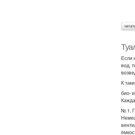
читат
Туал
Если 
вод, 
возве
К так
био- 
Кажда
№ 1. 
Немец
венти
ёмкос