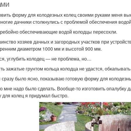
ами
овить форму для колодезных колец своими руками меня вын
многие дачники столкнулись с проблемой обеспечения водой
ребойно обеспечивающие водой колодцы пересохли.
инство хозяев дачных и загородных участков при устройст
тренним диаметром 1000 мм и высотой 900 мм.
ся, углубить колодец — не проблема, но…
ть зажатые грунтом кольца колодца не удастся, обкапыват
 сразу было ясно, показываю готовую форму для колодезны
то мне надо было сделать. Вообще-то изготовить опалубку д
 для колец я придумал быстро.