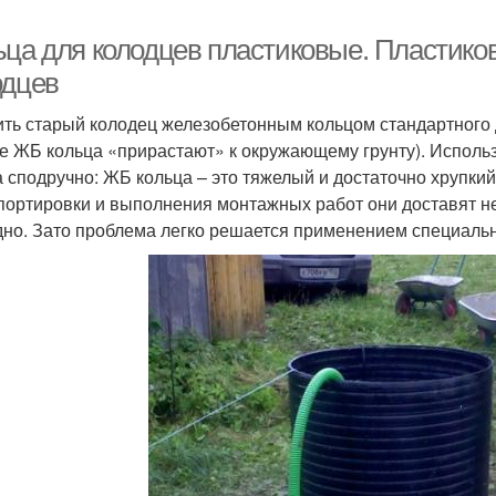
ьца для колодцев пластиковые. Пластико
одцев
ить старый колодец железобетонным кольцом стандартного д
е ЖБ кольца «прирастают» к окружающему грунту). Исполь
а сподручно: ЖБ кольца – это тяжелый и достаточно хрупки
портировки и выполнения монтажных работ они доставят н
дно. Зато проблема легко решается применением специал