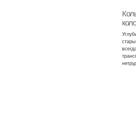
Кол
кол
Углуб
стары
всегд
транс
нетру