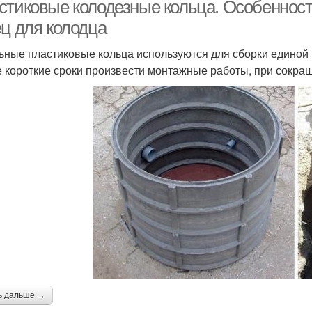
колец
стиковые колодезные кольца. Особеннос
ец для колодца
ьные пластиковые кольца используются для сборки единой 
 короткие сроки произвести монтажные работы, при сокра
ь дальше →