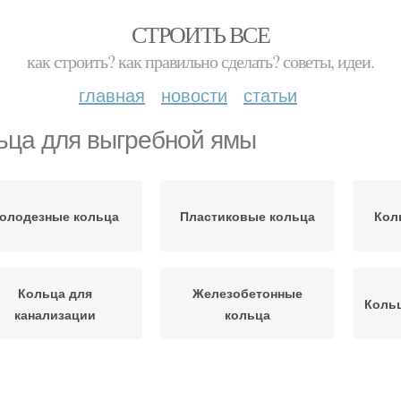
СТРОИТЬ ВСЕ
как строить? как правильно сделать? советы, идеи.
главная
новости
статьи
ьца для выгребной ямы
олодезные кольца
Пластиковые кольца
Кол
Кольца для
Железобетонные
Кольц
канализации
кольца
ептики из бетонных