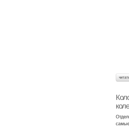
читат
Кол
кол
Отдел
самые