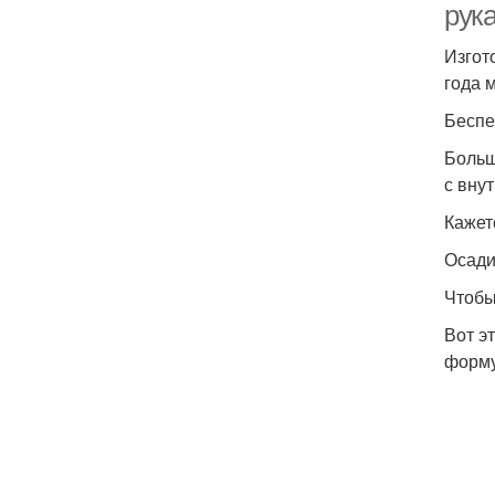
рук
Изгот
года 
Беспе
Больш
с вну
Кажет
Осади
Чтобы
Вот э
форму