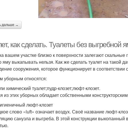
ь дальше →
ет, как сделать. Туалеты без выгребной 
на вашем участке близко к поверхности залегают скальные 
то яму выкапывать нельзя. Как же сделать туалет на такой 
дение сооружения, которое функционирует в соответствии 
им уборным относятся:
или химический туалет;пудр-клозет;люфт-клозет.
я из этих уборных обладает собственными конструкторскими
Гигиеничный люфт-клозет
кое слово «luft» означает воздух. Своё название люфт-клоз
ляцию санузла и выгреба. В этой конструкции выкопанный 
тью.