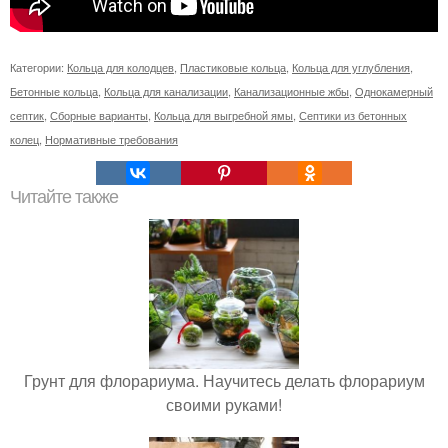
Категории:
Кольца для колодцев
,
Пластиковые кольца
,
Кольца для углубления
,
Бетонные кольца
,
Кольца для канализации
,
Канализационные жбы
,
Однокамерный
септик
,
Сборные варианты
,
Кольца для выгребной ямы
,
Септики из бетонных
колец
,
Нормативные требования
Читайте также
Грунт для флорариума. Научитесь делать флорариум
своими руками!