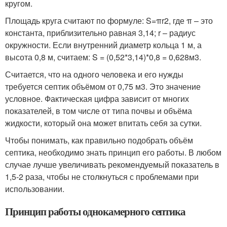
кругом.
Площадь круга считают по формуле: S=πr
2
, где π – это
константа, приблизительно равная 3,14; r – радиус
окружности. Если внутренний диаметр кольца 1 м, а
высота 0,8 м, считаем: S = (0,5
2
*3,14)*0,8 = 0,628м
3
.
Считается, что на одного человека и его нужды
требуется септик объёмом от 0,75 м
3
. Это значение
условное. Фактическая цифра зависит от многих
показателей, в том числе от типа почвы и объёма
жидкости, который она может впитать себя за сутки.
Чтобы понимать, как правильно подобрать объём
септика, необходимо знать принцип его работы. В любом
случае лучше увеличивать рекомендуемый показатель в
1,5-2 раза, чтобы не столкнуться с проблемами при
использовании.
Принцип работы однокамерного септика