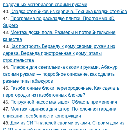
подручных материалов своими руками
40.
Кладка столбиков из кирпича. Техника кладки столбов
41.
Программа по раскладке плитки. Программа 3D
Superb
42.
Монтаж доски пола. Размеры и потребительские
качества
43.
Как построить Веранду к дому своими руками из
дерева. Веранда пристроенная к дому: этапы
строительства
44.
Плафон для светильника своими руками. Абажур
своими руками — подробное описание, как сделать
разные типы абажуров
45.
Газобетонные блоки перегородочные. Как сделать
перегородки из газобетонных блоков?
46.
Погружной насос малышок. Область применения
47.
Монтаж карнизов для штор. Потолочная гардина:
описания, особенности конструкции
48.
Дом из СИП-панелей своими руками. Строим дом из
СИП-панелей своими руками: секреты, советы и