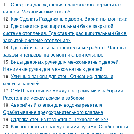
11.
Средства для удаления силиконового герметика с
ванной. Механический способ
12.
Как Сделать Раздвижные двери. Варианты монтажа
13.
Где ставится расширительный бак в закрытой
системе отопления. Где ставить расширительный бак в
закрытой системе отопления?
14.
Где найти заказы на строительные работы. Частные
заказы и тендеры на ремонт и строительство
15.
Виды дверных ручек для межкомнатных дверей.
Нажимные ручки для межкомнатных дверей
16.
Уличные панели для стен. Описание, плюсы и
минусы панелей
17.
СНиП расстояние между постройками и заборами.
Расстояние между домом и забором
18.
Аварийный клапан для водонагревателя.
Срабатывание предохранительного клапана
19.
Отделка стен из газобетона. Технология №2
20.
Как построить веранду своими руками. Особенности
террасы и ее отличие от других малых архитектурных