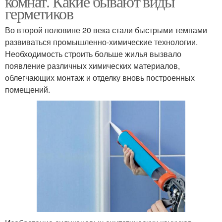
комнат. Какие бывают виды
герметиков
Во второй половине 20 века стали быстрыми темпами
Водонепроницаемый
развиваться промышленно-химические технологии.
Герметик для швов
герметик
Необходимость строить больше жилья вызвало
появление различных химических материалов,
облегчающих монтаж и отделку вновь построенных
помещений.
Водостойкие герметики