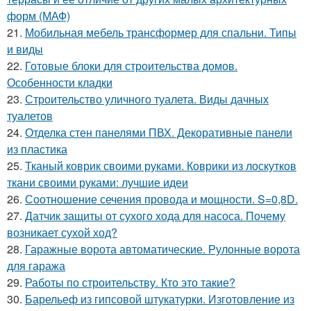
форм (МАФ)
21.
Мобильная мебель трансформер для спальни. Типы
и виды
22.
Готовые блоки для строительства домов.
Особенности кладки
23.
Строительство уличного туалета. Виды дачных
туалетов
24.
Отделка стен панелями ПВХ. Декоративные панели
из пластика
25.
Тканый коврик своими руками. Коврики из лоскутков
ткани своими руками: лучшие идеи
26.
Соотношение сечения провода и мощности. S=0,8D.
27.
Датчик защиты от сухого хода для насоса. Почему
возникает сухой ход?
28.
Гаражные ворота автоматические. Рулонные ворота
для гаража
29.
Работы по строительству. Кто это такие?
30.
Барельеф из гипсовой штукатурки. Изготовление из